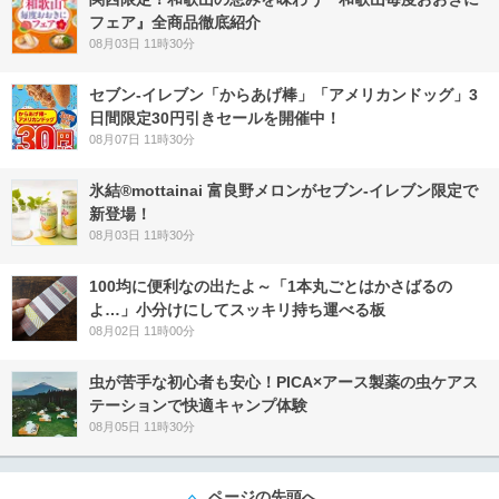
フェア』全商品徹底紹介
08月03日 11時30分
セブン‐イレブン「からあげ棒」「アメリカンドッグ」3
日間限定30円引きセールを開催中！
08月07日 11時30分
氷結®mottainai 富良野メロンがセブン‐イレブン限定で
新登場！
08月03日 11時30分
100均に便利なの出たよ～「1本丸ごとはかさばるの
よ…」小分けにしてスッキリ持ち運べる板
08月02日 11時00分
虫が苦手な初心者も安心！PICA×アース製薬の虫ケアス
テーションで快適キャンプ体験
08月05日 11時30分
ページの先頭へ