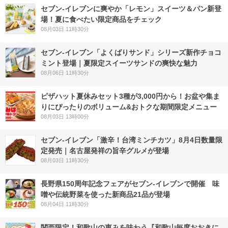
セブン‐イレブンに爽やか「レモン」スイーツ＆パン新登
場！夏に食べたい限定商品をチェック
08月03日 11時30分
セブン‐イレブン「よくばりサンド」シリーズ新作チョコ
ミント登場｜夏限定スイーツサンドの爽快な魅力
08月06日 11時30分
ピザハット夏休みセット3種が3,000円から！お盆や集ま
りにぴったりのボリューム&おトクな期間限定メニュー
08月03日 13時00分
セブン-イレブン「激辛！台湾ミンチカツ」8月4日数量限
定発売｜名古屋発祥の旨辛グルメが登場
08月03日 11時30分
長野県150周年記念フェアがセブン-イレブンで開催 味
噌や伝統野菜を使った新商品21品が登場
08月04日 11時30分
関西限定！和歌山の恵みを味わう『和歌山毎度おおきに