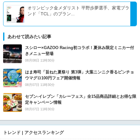
オリンピック金メダリスト 平野歩夢選手、家電ブラ
ンド「TCL」のブラン...
あわせて読みたい記事
スシロー×GAZOO Racing初コラボ！夏休み限定ミニカー付
きメニュー登場
08月08日 11時30分
はま寿司「旨ねた夏祭り 第3弾」大葉ニンニク香るビンチョ
ウマグロ100円フェア開催情報
08月07日 11時30分
セブン‐イレブン「カレーフェス」全15品商品詳細とお得な限
定キャンペーン情報
08月07日 11時30分
トレンド | アクセスランキング