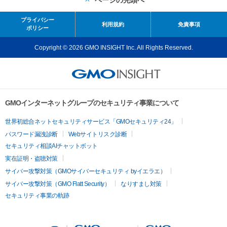
ページの先頭へ
プライバシー
利用規約
免責事項
ポリシー
Copyright © 2026 GMO INSIGHT Inc. All Rights Reserved.
GMOインターネットグループのセキュリティ事業について
世界初総合ネットセキュリティサービス「GMOセキュリティ24」
パスワード漏洩診断
Webサイトリスク診断
セキュリティ相談AIチャットボット
実在証明・盗聴対策
サイバー攻撃対策（GMOサイバーセキュリティ byイエラエ）
サイバー攻撃対策（GMO Flatt Security）
なりすまし対策
セキュリティ事業の軌跡