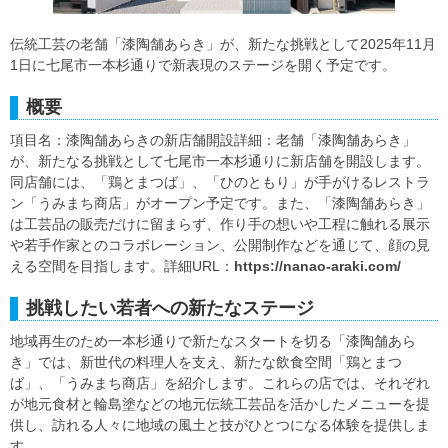
伝統工芸の老舗「漆陶舗あらき」が、新たな挑戦として2025年11月
1日に七尾市一本杉通りで新表現のステージを開く予定です。
概要
項目名：漆陶舗あらきの新店舗開設詳細：老舗「漆陶舗あらき」
が、新たなる挑戦として七尾市一本杉通りに新店舗を開設します。
同店舗には、「鶏とまつば」、「ひのともり」が手がけるレストラ
ン「うみまち商店」がオープン予定です。また、「漆陶舗あらき」
は工芸品の販売だけに留まらず、作り手の想いや工程に触れる展示
や若手作家とのコラボレーション、公開制作などを通じて、顔の見
える空間を目指します。詳細URL：
https://nanao-araki.com/
挑戦したい若者への新たなステージ
地域再生のため一本杉通りで新たなスタートを切る「漆陶舗あら
き」では、新世代の料理人を支え、新たな飲食空間「鶏とまつ
ば」、「うみまち商店」を紹介します。これらの店では、それぞれ
が地元食材と輪島塗などの地元伝統工芸品を活かしたメニューを提
供し、訪れる人々に地域の風土と技がひとつになる体験を提供しま
す。