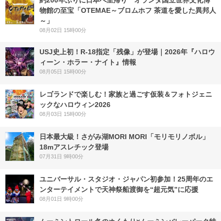
約200年ぶりに日本へ里帰り オランダ国立世界文化博
物館の至宝「OTEMAE～ブロムホフ 茶道を愛した異邦人
～」
08月02日 15時00分
USJ史上初！R-18指定「残像」が登場｜2026年『ハロウ
ィーン・ホラー・ナイト』情報
08月05日 15時00分
レゴランドで楽しむ！家族と過ごす仮装＆フォトジェニ
ックなハロウィン2026
08月03日 15時00分
日本最大級！さがみ湖MORI MORI「モリモリノボル」
18mアスレチック登場
07月31日 9時00分
ユニバーサル・スタジオ・ジャパン初参加！25周年のエ
ンターテイメントで天神祭船渡御を“超元気”に応援
08月01日 9時00分