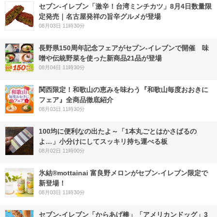
セブン-イレブン「激辛！台湾ミンチカツ」8月4日数量限
定発売｜名古屋発祥の旨辛グルメが登場
08月03日 11時30分
長野県150周年記念フェアがセブン-イレブンで開催 味
噌や伝統野菜を使った新商品21品が登場
08月04日 11時30分
関西限定！和歌山の恵みを味わう『和歌山毎度おおきに
フェア』全商品徹底紹介
08月03日 11時30分
100均に便利なの出たよ～「1本丸ごとはかさばるの
よ…」小分けにしてスッキリ持ち運べる板
08月02日 11時00分
氷結®mottainai 富良野メロンがセブン‐イレブン限定で
新登場！
08月03日 11時30分
セブン‐イレブン「からあげ棒」「アメリカンドッグ」3