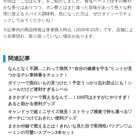
今回は『こなぽんず』をご紹介しました。食塩ベースでゆずの爽や
かな香りはありつつ、ポン酢とはまた違った旨味があって色々な料
理に使えるスパイス調味料。気になった方は、ぜひダイソーでチェ
ックしてみてくださいね！
※記事内の商品情報は筆者購入時点（2025年10月）です。店舗によ
り在庫切れ、取り扱っていない場合があります。
関連記事
なんとなく不調…これって病気？“自分の健康を守る”ヒントが見
つかるテレ東特番をチェック！
ダイソーで面白いもの見つけた！予定うっかり忘れ防止にも！シ
ュールだけど便利すぎるシール
まさかダイソーで買えるなんて…！100円はさすがにやりすぎ！
あると助かる便利グッズ
キャンドゥで超ミニサイズ発見！ストラップ感覚で持ち運べる♡
ポーチにつけておきたい便利グッズ
まさか付録で買えるとは！きれいな見た目で実用性バツグン♡ム
ーミンの可愛いスプーン3本セット