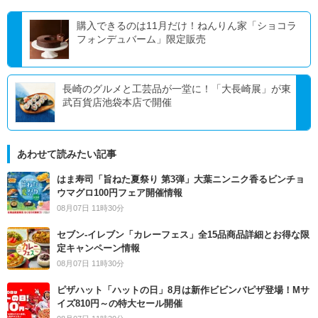
購入できるのは11月だけ！ねんりん家「ショコラ
フォンデュバーム」限定販売
長崎のグルメと工芸品が一堂に！「大長崎展」が東
武百貨店池袋本店で開催
あわせて読みたい記事
はま寿司「旨ねた夏祭り 第3弾」大葉ニンニク香るビンチョ
ウマグロ100円フェア開催情報
08月07日 11時30分
セブン‐イレブン「カレーフェス」全15品商品詳細とお得な限
定キャンペーン情報
08月07日 11時30分
ピザハット「ハットの日」8月は新作ビビンバピザ登場！Mサ
イズ810円～の特大セール開催