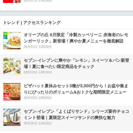
08月07日 11時30分
トレンド | アクセスランキング
オリーブの丘 8月限定「冷製カッペリーニ 赤海老のレモ
ンガーリック」新登場！爽やか夏メニューを徹底解説
08月01日 11時30分
セブン‐イレブンに爽やか「レモン」スイーツ＆パン新登
場！夏に食べたい限定商品をチェック
08月03日 11時30分
ピザハット夏休みセット3種が3,000円から！お盆や集ま
りにぴったりのボリューム&おトクな期間限定メニュー
08月03日 13時00分
セブン‐イレブン「よくばりサンド」シリーズ新作チョコ
ミント登場｜夏限定スイーツサンドの爽快な魅力
08月06日 11時30分