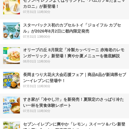
セブン‐イレブンよくばりサンドに「ハムカツ＆たまごマ
カロニ」が新登場！
07月31日 11時30分
スターバックス初のカプセルトイ「ジョイフル カプセ
ル」が2026年8月2日に都内限定発売
07月31日 13時00分
オリーブの丘 8月限定「冷製カッペリーニ 赤海老のレモ
ンガーリック」新登場！爽やか夏メニューを徹底解説
08月01日 11時30分
長岡まつり大花火大会応援フェア｜商品6品が新潟県セブ
ン−イレブンに登場中！
07月31日 11時30分
すき家が「冷やし汁」を新発売！夏限定のさっぱり冷た
い一杯を実食体験レポート
07月31日 11時30分
セブン‐イレブンに爽やか「レモン」スイーツ＆パン新登