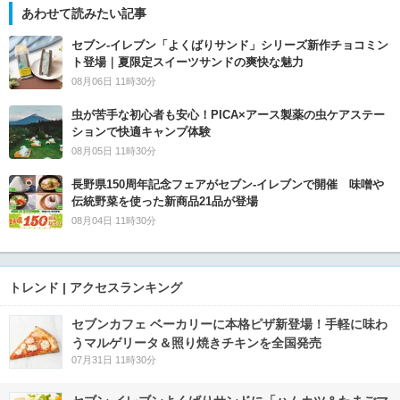
あわせて読みたい記事
セブン‐イレブン「よくばりサンド」シリーズ新作チョコミン
ト登場｜夏限定スイーツサンドの爽快な魅力
08月06日 11時30分
虫が苦手な初心者も安心！PICA×アース製薬の虫ケアステー
ションで快適キャンプ体験
08月05日 11時30分
長野県150周年記念フェアがセブン-イレブンで開催 味噌や
伝統野菜を使った新商品21品が登場
08月04日 11時30分
トレンド | アクセスランキング
セブンカフェ ベーカリーに本格ピザ新登場！手軽に味わ
うマルゲリータ＆照り焼きチキンを全国発売
07月31日 11時30分