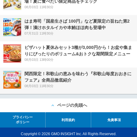
場！夏に食べたい限定商品をチェック
08月03日 11時30分
はま寿司「国産生さば 100円」など夏限定の旨ねた第2
弾！漬けホタルイカや本鮪ほほ肉も登場中
07月31日 11時30分
ピザハット夏休みセット3種が3,000円から！お盆や集ま
りにぴったりのボリューム&おトクな期間限定メニュー
08月03日 13時00分
関西限定！和歌山の恵みを味わう『和歌山毎度おおきに
フェア』全商品徹底紹介
08月03日 11時30分
ページの先頭へ
プライバシー
利用規約
免責事項
ポリシー
Copyright © 2026 GMO INSIGHT Inc. All Rights Reserved.