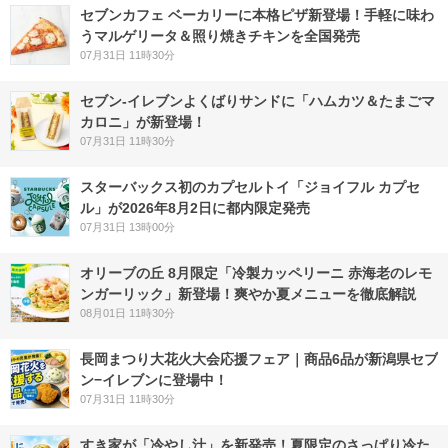
セブンカフェ ベーカリーに本格ピザ新登場！手軽に味わ
うマルゲリータ＆照り焼きチキンを全国発売
07月31日 11時30分
セブン‐イレブンよくばりサンドに「ハムカツ＆たまごマ
カロニ」が新登場！
07月31日 11時30分
スターバックス初のカプセルトイ「ジョイフル カプセ
ル」が2026年8月2日に都内限定発売
07月31日 13時00分
オリーブの丘 8月限定「冷製カッペリーニ 赤海老のレモ
ンガーリック」新登場！爽やか夏メニューを徹底解説
08月01日 11時30分
長岡まつり大花火大会応援フェア｜商品6品が新潟県セブ
ン−イレブンに登場中！
07月31日 11時30分
すき家が「冷やし汁」を新発売！夏限定のさっぱり冷た