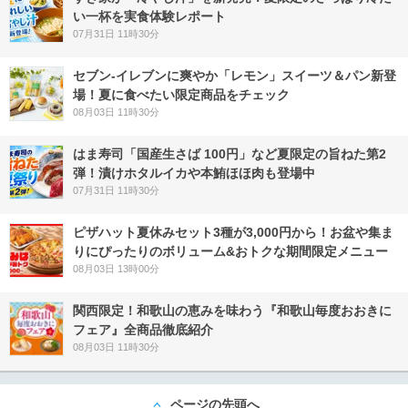
い一杯を実食体験レポート
07月31日 11時30分
セブン‐イレブンに爽やか「レモン」スイーツ＆パン新登
場！夏に食べたい限定商品をチェック
08月03日 11時30分
はま寿司「国産生さば 100円」など夏限定の旨ねた第2
弾！漬けホタルイカや本鮪ほほ肉も登場中
07月31日 11時30分
ピザハット夏休みセット3種が3,000円から！お盆や集ま
りにぴったりのボリューム&おトクな期間限定メニュー
08月03日 13時00分
関西限定！和歌山の恵みを味わう『和歌山毎度おおきに
フェア』全商品徹底紹介
08月03日 11時30分
ページの先頭へ