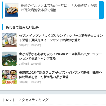
長崎のグルメと工芸品が一堂に！「大長崎展」が東
武百貨店池袋本店で開催
あわせて読みたい記事
セブン‐イレブン「よくばりサンド」シリーズ新作チョコミン
ト登場｜夏限定スイーツサンドの爽快な魅力
08月06日 11時30分
虫が苦手な初心者も安心！PICA×アース製薬の虫ケアステー
ションで快適キャンプ体験
08月05日 11時30分
長野県150周年記念フェアがセブン-イレブンで開催 味噌や
伝統野菜を使った新商品21品が登場
08月04日 11時30分
トレンド | アクセスランキング