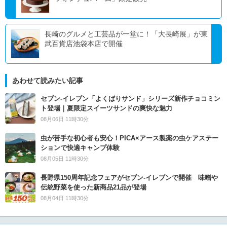
長崎のグルメと工芸品が一堂に！「大長崎展」が東
武百貨店池袋本店で開催
あわせて読みたい記事
セブン‐イレブン「よくばりサンド」シリーズ新作チョコミン
ト登場｜夏限定スイーツサンドの爽快な魅力
08月06日 11時30分
虫が苦手な初心者も安心！PICA×アース製薬の虫ケアステー
ションで快適キャンプ体験
08月05日 11時30分
長野県150周年記念フェアがセブン-イレブンで開催 味噌や
伝統野菜を使った新商品21品が登場
08月04日 11時30分