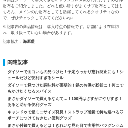
財布をご紹介しました。どれも使い勝手がよくサブ財布としてはも
ちろん、メインのお財布としても活躍してくれるクオリティなの
で、ぜひチェックしてみてくださいね♪
※記事内の商品情報は、購入時点の情報です。店舗により在庫切
れ、取り扱っていない場合があります。
記事協力：
海原藍
関連記事
ダイソーで面白いもの見つけた！予定うっかり忘れ防止にも！シ
ュールだけど便利すぎるシール
ダイソーで見つけた調味料が画期的！鍋のお供が粉状に！何にで
もかけたくなるスパイス
まさかダイソーで買えるなんて…！100円はさすがにやりすぎ！
あると助かる便利グッズ
キャンドゥで超ミニサイズ発見！ストラップ感覚で持ち運べる♡
ポーチにつけておきたい便利グッズ
まさか付録で買えるとは！きれいな見た目で実用性バツグン♡ム