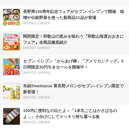
長野県150周年記念フェアがセブン-イレブンで開催 味
噌や伝統野菜を使った新商品21品が登場
08月04日 11時30分
関西限定！和歌山の恵みを味わう『和歌山毎度おおきに
フェア』全商品徹底紹介
08月03日 11時30分
セブン‐イレブン「からあげ棒」「アメリカンドッグ」3
日間限定30円引きセールを開催中！
08月07日 11時30分
氷結®mottainai 富良野メロンがセブン‐イレブン限定で
新登場！
08月03日 11時30分
100均に便利なの出たよ～「1本丸ごとはかさばるの
よ…」小分けにしてスッキリ持ち運べる板
08月02日 11時00分