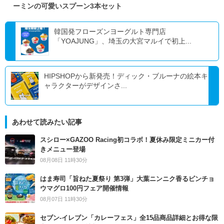
ーミンの可愛いスプーン3本セット
韓国発フローズンヨーグルト専門店
「YOAJUNG」、埼玉の大宮マルイで初上...
HIPSHOPから新発売！ディック・ブルーナの絵本キ
ャラクターがデザインさ...
あわせて読みたい記事
スシロー×GAZOO Racing初コラボ！夏休み限定ミニカー付
きメニュー登場
08月08日 11時30分
はま寿司「旨ねた夏祭り 第3弾」大葉ニンニク香るビンチョ
ウマグロ100円フェア開催情報
08月07日 11時30分
セブン‐イレブン「カレーフェス」全15品商品詳細とお得な限