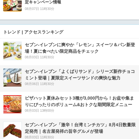
定キャンペーン情報
08月07日 11時30分
トレンド | アクセスランキング
セブン‐イレブンに爽やか「レモン」スイーツ＆パン新登
場！夏に食べたい限定商品をチェック
08月03日 11時30分
セブン‐イレブン「よくばりサンド」シリーズ新作チョコ
ミント登場｜夏限定スイーツサンドの爽快な魅力
08月06日 11時30分
ピザハット夏休みセット3種が3,000円から！お盆や集ま
りにぴったりのボリューム&おトクな期間限定メニュー
08月03日 13時00分
セブン-イレブン「激辛！台湾ミンチカツ」8月4日数量限
定発売｜名古屋発祥の旨辛グルメが登場
08月03日 11時30分