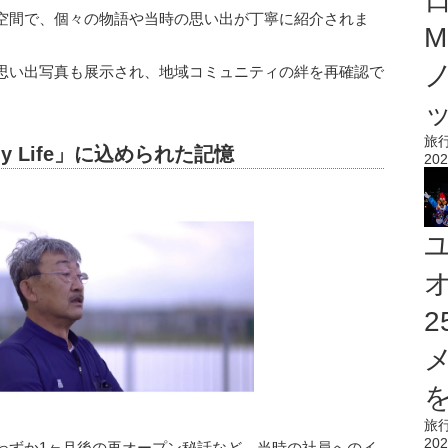
空間で、個々の物語や当時の思い出が丁寧に紹介されま
M
思い出写真も展示され、地域コミュニティの絆を再確認で
旅
y Life」に込められた記憶
202
を
旅
202
わずか1ヶ月後の再オープン秘話など、当時の社員へのイ