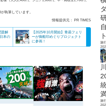
（大人2,400円、シニア1,800円、中・高校生1,700円、
AIが執筆しています。
情報提供元： PR TIMES
問題解
【2025年10月開始】青函フェリ
と日本の
ーが御船印めぐりプロジェクト
に参画！
旅
202
旅
202