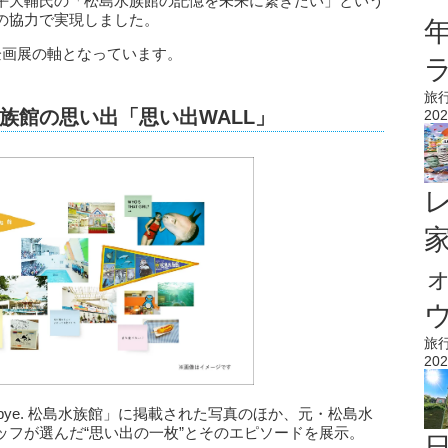
平大輔氏の「松島水族館の記憶を未来に繋ぎたい」という
の協力で実現しました。
企画展の軸となっています。
旅
族館の思い出「思い出WALL」
202
ウ
旅
202
odbye. 松島水族館」に掲載された写真のほか、元・松島水
ッフが選んだ“思い出の一枚”とそのエピソードを展示。