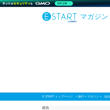
無料診断
マガジン
E START トップページ
>
旅行
>
マガジン
>
仙台
総合