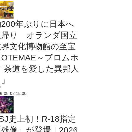
約200年ぶりに日本へ
里帰り オランダ国立
世界文化博物館の至宝
「OTEMAE～ブロムホ
フ 茶道を愛した異邦人
～」
行
6-08-02 15:00
SJ史上初！R-18指定
残像」が登場｜2026