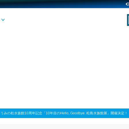
うみの杜水族館10周年記念「10年目のHello, Goodbye. 松島水族館展」開催決定！