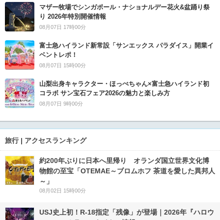
マザー牧場でシンガポール・ナショナルデー花火&盆踊り祭
り 2026年特別開催情報
08月07日 17時00分
富士急ハイランド新常設「サンエックス パラダイス」開業イ
ベントレポ！
08月07日 15時00分
山梨出身キャラクター・ほっぺちゃん×富士急ハイランド初
コラボ サン宝石フェア2026の魅力と楽しみ方
08月07日 9時00分
旅行 | アクセスランキング
約200年ぶりに日本へ里帰り オランダ国立世界文化博
物館の至宝「OTEMAE～ブロムホフ 茶道を愛した異邦人
～」
08月02日 15時00分
USJ史上初！R-18指定「残像」が登場｜2026年『ハロウ