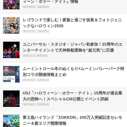
ィーン・ホラー・ナイト』情報
08月05日 15時00分
レゴランドで楽しむ！家族と過ごす仮装＆フォトジェニ
ックなハロウィン2026
08月03日 15時00分
ユニバーサル・スタジオ・ジャパン初参加！25周年のエ
ンターテイメントで天神祭船渡御を“超元気”に応援
08月01日 9時00分
ムーミントロール冬のぬくもり×ムーミンバレーパーク特
別コラボ開催情報まとめ
08月04日 15時00分
USJ「ハロウィーン・ホラー・ナイト」15周年が過去最
大の恐怖へ！スペシャルCM公開とイベント詳細
08月04日 15時00分
富士急ハイランド「ZOKKON」200万人突破記念セレモ
ニー＆新エリア開業情報