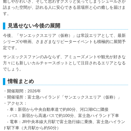
癒しやかわいさ、そして思わずクスッと笑ってしまうシュールさが
詰まった空間が、訪れる人に安心できる居場所と心の癒しを届けま
す。
見逃せない今後の展開
今後、「サンエックスエリア（仮称）」は常設エリアとして、最新
シリーズや映画、さまざまなリピーターイベントも積極的に展開予
定です。
サンエックスファンのみならず、アミューズメントや観光が好きな
方々にも新しいカルチャースポットとして注目されるエリアとなる
でしょう。
情報まとめ
・開催期間：2026年
・開催場所：富士急ハイランド「サンエックスエリア（仮称）」
・アクセス：
- 車：新宿から中央自動車道で約80分、河口湖ICに隣接
- バス：新宿から高速バスで約100分、富士急ハイランド下車
- 電車：JR中央本線大月駅で富士急行線に乗換、富士急ハイラン
ド駅下車（大月駅から約50分）