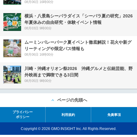
08月06日 16時00分
横浜・八景島シーパラダイス「シーパラ夏の研究」2026
年夏休みの自由研究・体験イベント情報
08月03日 9時00分
ムーミンバレーパーク夏イベント徹底解説！花火や新グ
リーティングや限定パス情報も
08月06日 16時00分
川崎・沖縄オリオン祭2026 沖縄グルメと伝統芸能、野
外映画まで満喫できる3日間
08月05日 9時00分
ページの先頭へ
プライバシー
利用規約
免責事項
ポリシー
Copyright © 2026 GMO INSIGHT Inc. All Rights Reserved.