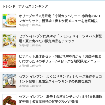
トレンド | アクセスランキング
オリーブの丘 8月限定「冷製カッペリーニ 赤海老のレモ
ンガーリック」新登場！爽やか夏メニューを徹底解説
08月01日 11時30分
セブン‐イレブンに爽やか「レモン」スイーツ＆パン新登
場！夏に食べたい限定商品をチェック
08月03日 11時30分
ピザハット夏休みセット3種が3,000円から！お盆や集ま
りにぴったりのボリューム&おトクな期間限定メニュー
08月03日 13時00分
セブン‐イレブン「よくばりサンド」シリーズ新作チョコ
ミント登場｜夏限定スイーツサンドの爽快な魅力
08月06日 11時30分
セブン-イレブン「激辛！台湾ミンチカツ」8月4日数量限
定発売｜名古屋発祥の旨辛グルメが登場