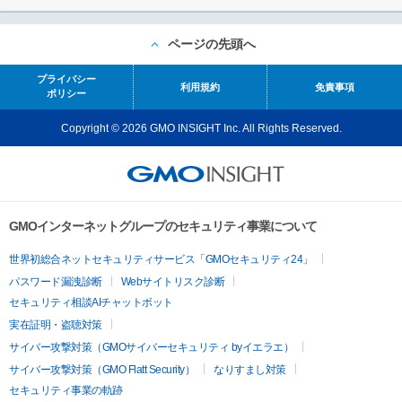
ページの先頭へ
プライバシー
利用規約
免責事項
ポリシー
Copyright © 2026 GMO INSIGHT Inc. All Rights Reserved.
GMOインターネットグループのセキュリティ事業について
世界初総合ネットセキュリティサービス「GMOセキュリティ24」
パスワード漏洩診断
Webサイトリスク診断
セキュリティ相談AIチャットボット
実在証明・盗聴対策
サイバー攻撃対策（GMOサイバーセキュリティ byイエラエ）
サイバー攻撃対策（GMO Flatt Security）
なりすまし対策
セキュリティ事業の軌跡