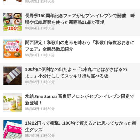
08月03日 11時30分
長野県150周年記念フェアがセブン-イレブンで開催 味
噌や伝統野菜を使った新商品21品が登場
08月04日 11時30分
関西限定！和歌山の恵みを味わう『和歌山毎度おおきに
フェア』全商品徹底紹介
08月03日 11時30分
100均に便利なの出たよ～「1本丸ごとはかさばるの
よ…」小分けにしてスッキリ持ち運べる板
08月02日 11時00分
氷結®mottainai 富良野メロンがセブン‐イレブン限定で
新登場！
08月03日 11時30分
1枚22円って衝撃…100均で買えるとは思ってなかった衛
生グッズ
08月01日 11時00分