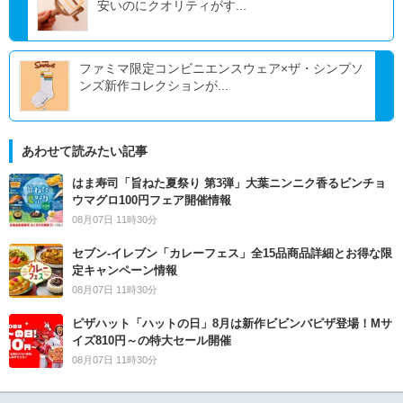
安いのにクオリティがす...
ファミマ限定コンビニエンスウェア×ザ・シンプソ
ンズ新作コレクションが...
あわせて読みたい記事
はま寿司「旨ねた夏祭り 第3弾」大葉ニンニク香るビンチョ
ウマグロ100円フェア開催情報
08月07日 11時30分
セブン‐イレブン「カレーフェス」全15品商品詳細とお得な限
定キャンペーン情報
08月07日 11時30分
ピザハット「ハットの日」8月は新作ビビンバピザ登場！Mサ
イズ810円～の特大セール開催
08月07日 11時30分