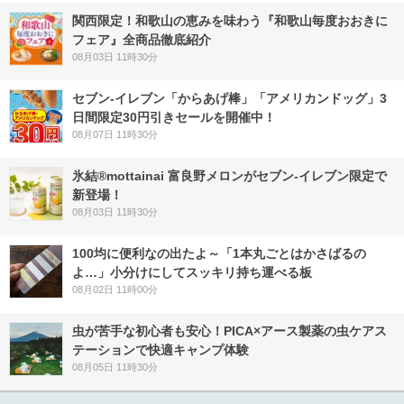
関西限定！和歌山の恵みを味わう『和歌山毎度おおきに
フェア』全商品徹底紹介
08月03日 11時30分
セブン‐イレブン「からあげ棒」「アメリカンドッグ」3
日間限定30円引きセールを開催中！
08月07日 11時30分
氷結®mottainai 富良野メロンがセブン‐イレブン限定で
新登場！
08月03日 11時30分
100均に便利なの出たよ～「1本丸ごとはかさばるの
よ…」小分けにしてスッキリ持ち運べる板
08月02日 11時00分
虫が苦手な初心者も安心！PICA×アース製薬の虫ケアス
テーションで快適キャンプ体験
08月05日 11時30分