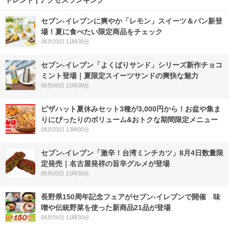
セブン‐イレブンに爽やか「レモン」スイーツ＆パン新登
場！夏に食べたい限定商品をチェック
08月03日 11時30分
セブン‐イレブン「よくばりサンド」シリーズ新作チョコ
ミント登場｜夏限定スイーツサンドの爽快な魅力
08月06日 11時30分
ピザハット夏休みセット3種が3,000円から！お盆や集ま
りにぴったりのボリューム&おトクな期間限定メニュー
08月03日 13時00分
セブン-イレブン「激辛！台湾ミンチカツ」8月4日数量限
定発売｜名古屋発祥の旨辛グルメが登場
08月03日 11時30分
長野県150周年記念フェアがセブン-イレブンで開催 味
噌や伝統野菜を使った新商品21品が登場
08月04日 11時30分