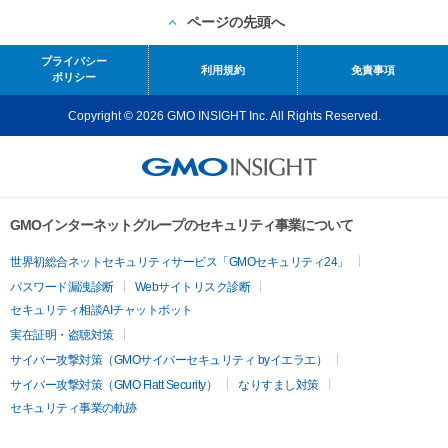
ページの先頭へ
プライバシー
利用規約
免責事項
ポリシー
Copyright © 2026 GMO INSIGHT Inc. All Rights Reserved.
GMOインターネットグループのセキュリティ事業について
世界初総合ネットセキュリティサービス「GMOセキュリティ24」
パスワード漏洩診断
Webサイトリスク診断
セキュリティ相談AIチャットボット
実在証明・盗聴対策
サイバー攻撃対策（GMOサイバーセキュリティ byイエラエ）
サイバー攻撃対策（GMO Flatt Security）
なりすまし対策
セキュリティ事業の軌跡