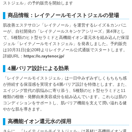
ストジェル」の予約販売を開始します
商品情報：レイテノールモイストジェルの登場
肌改善エステサロン「レイテノール」を運営するレイズ＆カンパニ
ーが、自社開発の「レイテノールスキンケアシリーズ」第4弾とし
て、5種類のヒト型セラミドと高機能イオン還元水を組み込んだ保湿
ジェル「レイテノールモイストジェル」を発表しました。予約販売
は10月31日(金)20時よりレイテノール公式通販でスタートします。
詳細URL：
https://c.raytenor.jp/
4層バリア設計による効果
「レイテノールモイストジェル」は一日中みずみずしくもちもち感
が持続する保湿感を実現する4層バリア設計を特徴とします。また、
エイジング世代の肌悩みに寄り添う、5種類のヒト型セラミドと11
種類の植物・発酵由来美容成分を組み込んでいます。これらは肌の
コンディションをサポートし、肌バリア機能を支えて潤い溢れる健
やかな肌を導きます。
高機能イオン還元水の採用
さらに、「レイテノールモイストジェル」は基材に高機能イオン還