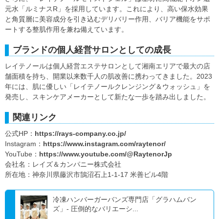
元水「ルミナスR」を採用しています。これにより、高い保水効果
と角質層に美容成分を引き込むデリバリー作用、バリア機能をサポ
ートする整肌作用を兼ね備えています。
ブランドの個人経営サロンとしての成長
レイテノールは個人経営エステサロンとして湘南エリアで最大の店
舗面積を持ち、開業以来数千人の肌改善に携わってきました。2023
年には、肌に優しい「レイテノールクレンジング＆ウォッシュ」を
発売し、スキンケアメーカーとして新たな一歩を踏み出しました。
関連リンク
公式HP：
https://rays-company.co.jp/
Instagram：
https://www.instagram.com/raytenor/
YouTube：
https://www.youtube.com/@RaytenorJp
会社名：レイズ＆カンパニー株式会社
所在地：神奈川県藤沢市鵠沼石上1-1-17 米善ビル4階
冷凍ハンバーガーバンズ専門店「グラハムバン
ズ」- 圧倒的なバリエーシ...