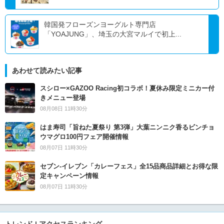
韓国発フローズンヨーグルト専門店
「YOAJUNG」、埼玉の大宮マルイで初上...
あわせて読みたい記事
スシロー×GAZOO Racing初コラボ！夏休み限定ミニカー付
きメニュー登場
08月08日 11時30分
はま寿司「旨ねた夏祭り 第3弾」大葉ニンニク香るビンチョ
ウマグロ100円フェア開催情報
08月07日 11時30分
セブン‐イレブン「カレーフェス」全15品商品詳細とお得な限
定キャンペーン情報
08月07日 11時30分
トレンド | アクセスランキング