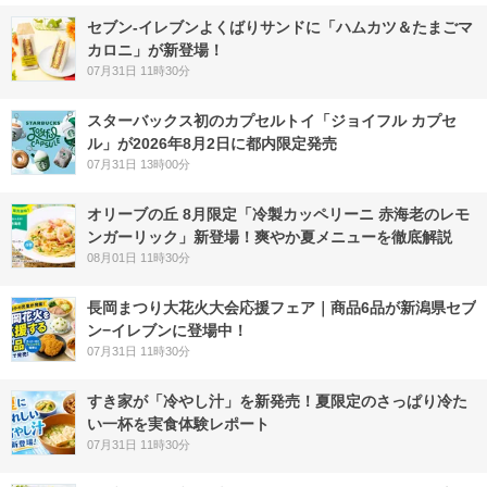
セブン‐イレブンよくばりサンドに「ハムカツ＆たまごマ
カロニ」が新登場！
07月31日 11時30分
スターバックス初のカプセルトイ「ジョイフル カプセ
ル」が2026年8月2日に都内限定発売
07月31日 13時00分
オリーブの丘 8月限定「冷製カッペリーニ 赤海老のレモ
ンガーリック」新登場！爽やか夏メニューを徹底解説
08月01日 11時30分
長岡まつり大花火大会応援フェア｜商品6品が新潟県セブ
ン−イレブンに登場中！
07月31日 11時30分
すき家が「冷やし汁」を新発売！夏限定のさっぱり冷た
い一杯を実食体験レポート
07月31日 11時30分