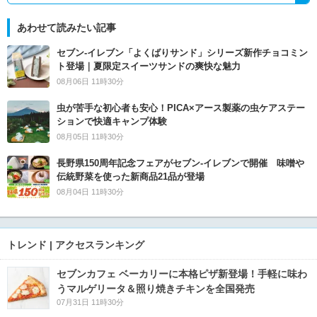
あわせて読みたい記事
セブン‐イレブン「よくばりサンド」シリーズ新作チョコミン
ト登場｜夏限定スイーツサンドの爽快な魅力
08月06日 11時30分
虫が苦手な初心者も安心！PICA×アース製薬の虫ケアステー
ションで快適キャンプ体験
08月05日 11時30分
長野県150周年記念フェアがセブン-イレブンで開催 味噌や
伝統野菜を使った新商品21品が登場
08月04日 11時30分
トレンド | アクセスランキング
セブンカフェ ベーカリーに本格ピザ新登場！手軽に味わ
うマルゲリータ＆照り焼きチキンを全国発売
07月31日 11時30分