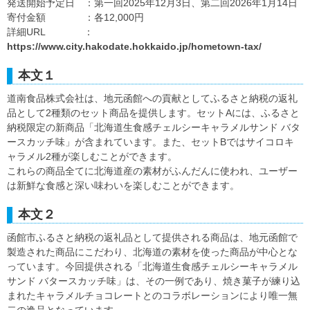
発送開始予定日 ：第一回2025年12月3日、第二回2026年1月14日
寄付金額 ：各12,000円
詳細URL ：
https://www.city.hakodate.hokkaido.jp/hometown-tax/
本文１
道南食品株式会社は、地元函館への貢献としてふるさと納税の返礼
品として2種類のセット商品を提供します。セットAには、ふるさと
納税限定の新商品「北海道生食感チェルシーキャラメルサンド バタ
ースカッチ味」が含まれています。また、セットBではサイコロキ
ャラメル2種が楽しむことができます。
これらの商品全てに北海道産の素材がふんだんに使われ、ユーザー
は新鮮な食感と深い味わいを楽しむことができます。
本文２
函館市ふるさと納税の返礼品として提供される商品は、地元函館で
製造された商品にこだわり、北海道の素材を使った商品が中心とな
っています。今回提供される「北海道生食感チェルシーキャラメル
サンド バタースカッチ味」は、その一例であり、焼き菓子が練り込
まれたキャラメルチョコレートとのコラボレーションにより唯一無
二の逸品となっています。