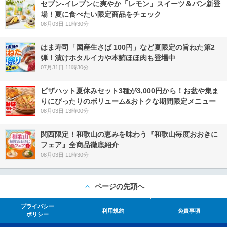
セブン‐イレブンに爽やか「レモン」スイーツ＆パン新登
場！夏に食べたい限定商品をチェック
08月03日 11時30分
はま寿司「国産生さば 100円」など夏限定の旨ねた第2
弾！漬けホタルイカや本鮪ほほ肉も登場中
07月31日 11時30分
ピザハット夏休みセット3種が3,000円から！お盆や集ま
りにぴったりのボリューム&おトクな期間限定メニュー
08月03日 13時00分
関西限定！和歌山の恵みを味わう『和歌山毎度おおきに
フェア』全商品徹底紹介
08月03日 11時30分
ページの先頭へ
プライバシー
利用規約
免責事項
ポリシー