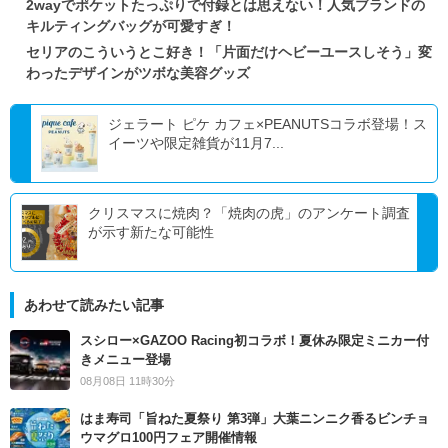
2wayでポケットたっぷりで付録とは思えない！人気ブランドの
キルティングバッグが可愛すぎ！
セリアのこういうとこ好き！「片面だけヘビーユースしそう」変
わったデザインがツボな美容グッズ
ジェラート ピケ カフェ×PEANUTSコラボ登場！ス
イーツや限定雑貨が11月7...
クリスマスに焼肉？「焼肉の虎」のアンケート調査
が示す新たな可能性
あわせて読みたい記事
スシロー×GAZOO Racing初コラボ！夏休み限定ミニカー付
きメニュー登場
08月08日 11時30分
はま寿司「旨ねた夏祭り 第3弾」大葉ニンニク香るビンチョ
ウマグロ100円フェア開催情報