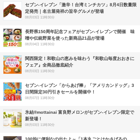
セブン-イレブン「激辛！台湾ミンチカツ」8月4日数量限
定発売｜名古屋発祥の旨辛グルメが登場
08月03日 11時30分
長野県150周年記念フェアがセブン-イレブンで開催 味
噌や伝統野菜を使った新商品21品が登場
08月04日 11時30分
関西限定！和歌山の恵みを味わう『和歌山毎度おおきに
フェア』全商品徹底紹介
08月03日 11時30分
セブン‐イレブン「からあげ棒」「アメリカンドッグ」3
日間限定30円引きセールを開催中！
08月07日 11時30分
氷結®mottainai 富良野メロンがセブン‐イレブン限定で
新登場！
08月03日 11時30分
100均に便利なの出たよ～「1本丸ごとはかさばるの