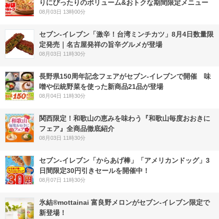
りにぴったりのボリューム&おトクな期間限定メニュー
08月03日 13時00分
セブン-イレブン「激辛！台湾ミンチカツ」8月4日数量限
定発売｜名古屋発祥の旨辛グルメが登場
08月03日 11時30分
長野県150周年記念フェアがセブン-イレブンで開催 味
噌や伝統野菜を使った新商品21品が登場
08月04日 11時30分
関西限定！和歌山の恵みを味わう『和歌山毎度おおきに
フェア』全商品徹底紹介
08月03日 11時30分
セブン‐イレブン「からあげ棒」「アメリカンドッグ」3
日間限定30円引きセールを開催中！
08月07日 11時30分
氷結®mottainai 富良野メロンがセブン‐イレブン限定で
新登場！