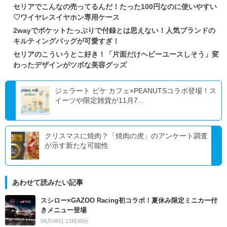
セリアでこんなの売ってるんだ！たった100円なのに使いやすい
♡ワイヤレスイヤホン専用ケース
2wayでポケットたっぷりで付録とは思えない！人気ブランドの
キルティングバッグが可愛すぎ！
セリアのこういうとこ好き！「片面だけヘビーユースしそう」変
わったデザインがツボな美容グッズ
ジェラート ピケ カフェ×PEANUTSコラボ登場！ス
イーツや限定雑貨が11月7...
クリスマスに焼肉？「焼肉の虎」のアンケート調査
が示す新たな可能性
あわせて読みたい記事
スシロー×GAZOO Racing初コラボ！夏休み限定ミニカー付
きメニュー登場
08月08日 11時30分