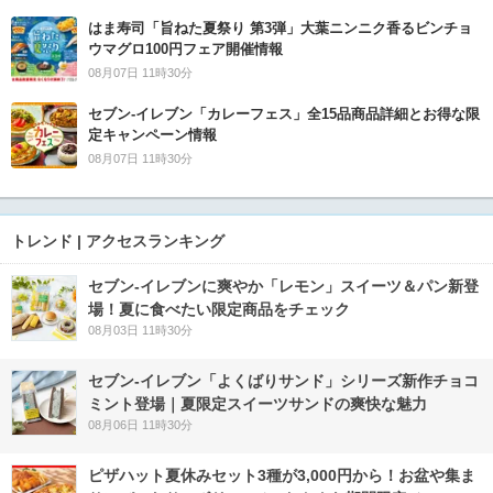
はま寿司「旨ねた夏祭り 第3弾」大葉ニンニク香るビンチョ
ウマグロ100円フェア開催情報
08月07日 11時30分
セブン‐イレブン「カレーフェス」全15品商品詳細とお得な限
定キャンペーン情報
08月07日 11時30分
トレンド | アクセスランキング
セブン‐イレブンに爽やか「レモン」スイーツ＆パン新登
場！夏に食べたい限定商品をチェック
08月03日 11時30分
セブン‐イレブン「よくばりサンド」シリーズ新作チョコ
ミント登場｜夏限定スイーツサンドの爽快な魅力
08月06日 11時30分
ピザハット夏休みセット3種が3,000円から！お盆や集ま