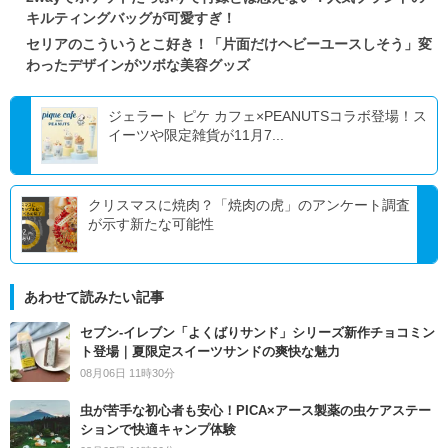
キルティングバッグが可愛すぎ！
セリアのこういうとこ好き！「片面だけヘビーユースしそう」変
わったデザインがツボな美容グッズ
ジェラート ピケ カフェ×PEANUTSコラボ登場！ス
イーツや限定雑貨が11月7...
クリスマスに焼肉？「焼肉の虎」のアンケート調査
が示す新たな可能性
あわせて読みたい記事
セブン‐イレブン「よくばりサンド」シリーズ新作チョコミン
ト登場｜夏限定スイーツサンドの爽快な魅力
08月06日 11時30分
虫が苦手な初心者も安心！PICA×アース製薬の虫ケアステー
ションで快適キャンプ体験