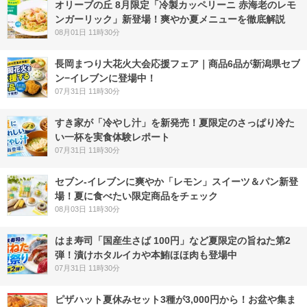
オリーブの丘 8月限定「冷製カッペリーニ 赤海老のレモ
ンガーリック」新登場！爽やか夏メニューを徹底解説
08月01日 11時30分
長岡まつり大花火大会応援フェア｜商品6品が新潟県セブ
ン−イレブンに登場中！
07月31日 11時30分
すき家が「冷やし汁」を新発売！夏限定のさっぱり冷た
い一杯を実食体験レポート
07月31日 11時30分
セブン‐イレブンに爽やか「レモン」スイーツ＆パン新登
場！夏に食べたい限定商品をチェック
08月03日 11時30分
はま寿司「国産生さば 100円」など夏限定の旨ねた第2
弾！漬けホタルイカや本鮪ほほ肉も登場中
07月31日 11時30分
ピザハット夏休みセット3種が3,000円から！お盆や集ま