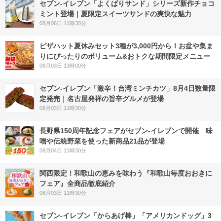
セブン‐イレブン「よくばりサンド」シリーズ新作チョコ
ミント登場｜夏限定スイーツサンドの爽快な魅力
08月06日 11時30分
ピザハット夏休みセット3種が3,000円から！お盆や集ま
りにぴったりのボリューム&おトクな期間限定メニュー
08月03日 13時00分
セブン-イレブン「激辛！台湾ミンチカツ」8月4日数量限
定発売｜名古屋発祥の旨辛グルメが登場
08月03日 11時30分
長野県150周年記念フェアがセブン-イレブンで開催 味
噌や伝統野菜を使った新商品21品が登場
08月04日 11時30分
関西限定！和歌山の恵みを味わう『和歌山毎度おおきに
フェア』全商品徹底紹介
08月03日 11時30分
セブン‐イレブン「からあげ棒」「アメリカンドッグ」3