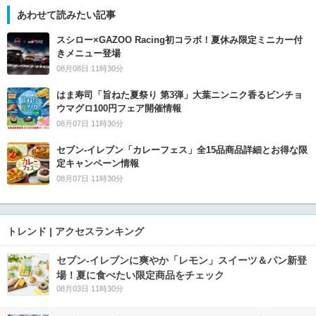
あわせて読みたい記事
スシロー×GAZOO Racing初コラボ！夏休み限定ミニカー付
きメニュー登場
08月08日 11時30分
はま寿司「旨ねた夏祭り 第3弾」大葉ニンニク香るビンチョ
ウマグロ100円フェア開催情報
08月07日 11時30分
セブン‐イレブン「カレーフェス」全15品商品詳細とお得な限
定キャンペーン情報
08月07日 11時30分
トレンド | アクセスランキング
セブン‐イレブンに爽やか「レモン」スイーツ＆パン新登
場！夏に食べたい限定商品をチェック
08月03日 11時30分