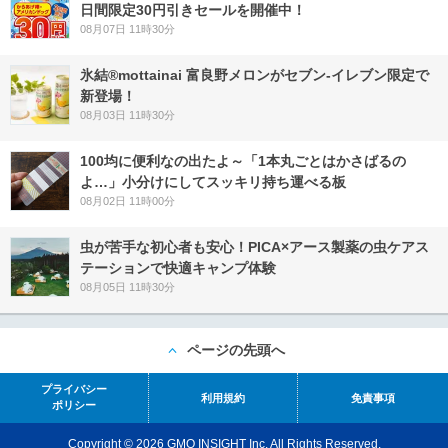
日間限定30円引きセールを開催中！
08月07日 11時30分
氷結®mottainai 富良野メロンがセブン‐イレブン限定で
新登場！
08月03日 11時30分
100均に便利なの出たよ～「1本丸ごとはかさばるの
よ…」小分けにしてスッキリ持ち運べる板
08月02日 11時00分
虫が苦手な初心者も安心！PICA×アース製薬の虫ケアス
テーションで快適キャンプ体験
08月05日 11時30分
ページの先頭へ
プライバシー
利用規約
免責事項
ポリシー
Copyright © 2026 GMO INSIGHT Inc. All Rights Reserved.