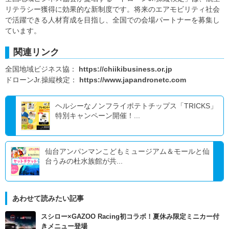
リテラシー獲得に効果的な新制度です。将来のエアモビリティ社会
で活躍できる人材育成を目指し、全国での会場パートナーを募集し
ています。
関連リンク
全国地域ビジネス協：
https://chiikibusiness.or.jp
ドローンJr.操縦検定：
https://www.japandronetc.com
ヘルシーなノンフライポテトチップス「TRICKS」
特別キャンペーン開催！...
仙台アンパンマンこどもミュージアム＆モールと仙
台うみの杜水族館が共...
あわせて読みたい記事
スシロー×GAZOO Racing初コラボ！夏休み限定ミニカー付
きメニュー登場