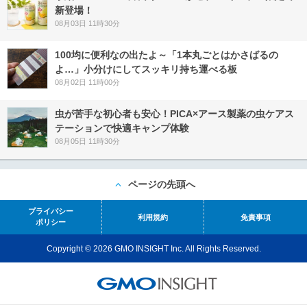
新登場！
08月03日 11時30分
100均に便利なの出たよ～「1本丸ごとはかさばるの
よ…」小分けにしてスッキリ持ち運べる板
08月02日 11時00分
虫が苦手な初心者も安心！PICA×アース製薬の虫ケアス
テーションで快適キャンプ体験
08月05日 11時30分
ページの先頭へ
プライバシー
利用規約
免責事項
ポリシー
Copyright © 2026 GMO INSIGHT Inc. All Rights Reserved.