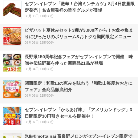
セブン-イレブン「激辛！台湾ミンチカツ」8月4日数量限
定発売｜名古屋発祥の旨辛グルメが登場
08月03日 11時30分
ピザハット夏休みセット3種が3,000円から！お盆や集ま
りにぴったりのボリューム&おトクな期間限定メニュー
08月03日 13時00分
長野県150周年記念フェアがセブン-イレブンで開催 味
噌や伝統野菜を使った新商品21品が登場
08月04日 11時30分
関西限定！和歌山の恵みを味わう『和歌山毎度おおきに
フェア』全商品徹底紹介
08月03日 11時30分
セブン‐イレブン「からあげ棒」「アメリカンドッグ」3
日間限定30円引きセールを開催中！
08月07日 11時30分
氷結®mottainai 富良野メロンがセブン‐イレブン限定で