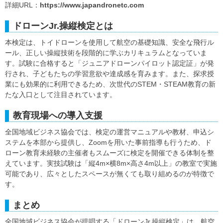
詳細URL：
https://www.japandronetc.com
ドローンJr.操縦検定とは
本検定は、トイドローンを使用して航空の基礎知識、安全な飛行ル
ール、正しい操縦技術を段階的に学ぶカリキュラムとなっていま
す。試験に合格すると「ジュニアドローンパイロット認定証」が発
行され、子どもたちの学習意欲や達成感を育みます。また、探求授
業にも効果的に利用できるため、次世代のSTEM・STEAM教育の新
たな入口として注目されています。
教育現場への導入支援
全国地域ビジネス協会では、検定の運営マニュアルや教材、申込シ
ステムを本部から提供し、Zoomを用いた事前指導も行うため、ド
ローン教育未経験の主催者もスムーズに検定を開催できる体制を整
えています。実技試験は「縦4m×横8m×高さ4m以上」の教室で実施
可能であり、広々としたスペースが無くても取り組めるのが特徴で
す。
まとめ
全国地域ビジネス協会が提唱する「ドローンJr.操縦検定」は、航空