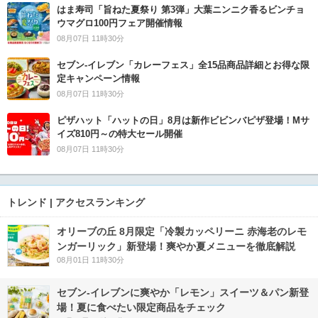
はま寿司「旨ねた夏祭り 第3弾」大葉ニンニク香るビンチョ
ウマグロ100円フェア開催情報
08月07日 11時30分
セブン‐イレブン「カレーフェス」全15品商品詳細とお得な限
定キャンペーン情報
08月07日 11時30分
ピザハット「ハットの日」8月は新作ビビンバピザ登場！Mサ
イズ810円～の特大セール開催
08月07日 11時30分
トレンド | アクセスランキング
オリーブの丘 8月限定「冷製カッペリーニ 赤海老のレモ
ンガーリック」新登場！爽やか夏メニューを徹底解説
08月01日 11時30分
セブン‐イレブンに爽やか「レモン」スイーツ＆パン新登
場！夏に食べたい限定商品をチェック