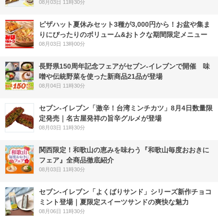
08月03日 11時30分
ピザハット夏休みセット3種が3,000円から！お盆や集ま
りにぴったりのボリューム&おトクな期間限定メニュー
08月03日 13時00分
長野県150周年記念フェアがセブン-イレブンで開催 味
噌や伝統野菜を使った新商品21品が登場
08月04日 11時30分
セブン-イレブン「激辛！台湾ミンチカツ」8月4日数量限
定発売｜名古屋発祥の旨辛グルメが登場
08月03日 11時30分
関西限定！和歌山の恵みを味わう『和歌山毎度おおきに
フェア』全商品徹底紹介
08月03日 11時30分
セブン‐イレブン「よくばりサンド」シリーズ新作チョコ
ミント登場｜夏限定スイーツサンドの爽快な魅力
08月06日 11時30分