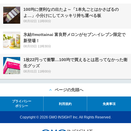
100均に便利なの出たよ～「1本丸ごとはかさばるの
よ…」小分けにしてスッキリ持ち運べる板
08月02日 11時00分
氷結®mottainai 富良野メロンがセブン‐イレブン限定で
新登場！
08月03日 11時30分
1枚22円って衝撃…100均で買えるとは思ってなかった衛
生グッズ
08月01日 11時00分
ページの先頭へ
プライバシー
利用規約
免責事項
ポリシー
Copyright © 2026 GMO INSIGHT Inc. All Rights Reserved.