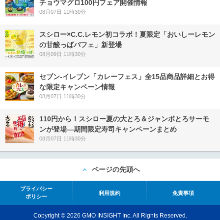
チョウマグロ100円フェア開催情報
08月07日 11時30分
スシロー×C.C.レモン初コラボ！夏限定「おいしーレモン
の甘酸っぱパフェ」新登場
08月09日 11時30分
セブン‐イレブン「カレーフェス」全15品商品詳細とお得
な限定キャンペーン情報
08月07日 11時30分
110円から！スシロー夏の大とろ＆ジャンボとろサーモ
ンが登場―期間限定寿司キャンペーンまとめ
08月07日 11時30分
ページの先頭へ
プライバシー
利用規約
免責事項
ポリシー
Copyright © 2026 GMO INSIGHT Inc. All Rights Reserved.