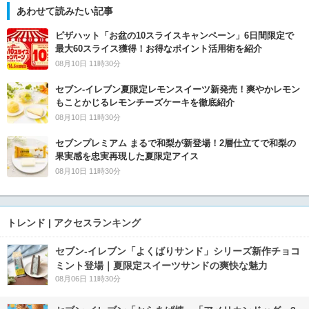
あわせて読みたい記事
ピザハット「お盆の10スライスキャンペーン」6日間限定で
最大60スライス獲得！お得なポイント活用術を紹介
08月10日 11時30分
セブン‐イレブン夏限定レモンスイーツ新発売！爽やかレモン
もことかじるレモンチーズケーキを徹底紹介
08月10日 11時30分
セブンプレミアム まるで和梨が新登場！2層仕立てで和梨の
果実感を忠実再現した夏限定アイス
08月10日 11時30分
トレンド | アクセスランキング
セブン‐イレブン「よくばりサンド」シリーズ新作チョコ
ミント登場｜夏限定スイーツサンドの爽快な魅力
08月06日 11時30分