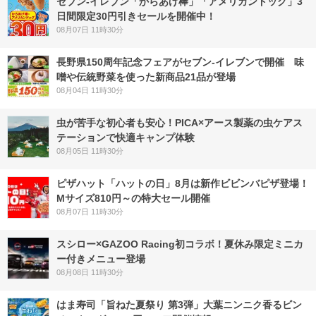
セブン‐イレブン「からあげ棒」「アメリカンドッグ」3
日間限定30円引きセールを開催中！
08月07日 11時30分
長野県150周年記念フェアがセブン-イレブンで開催 味
噌や伝統野菜を使った新商品21品が登場
08月04日 11時30分
虫が苦手な初心者も安心！PICA×アース製薬の虫ケアス
テーションで快適キャンプ体験
08月05日 11時30分
ピザハット「ハットの日」8月は新作ビビンバピザ登場！
Mサイズ810円～の特大セール開催
08月07日 11時30分
スシロー×GAZOO Racing初コラボ！夏休み限定ミニカ
ー付きメニュー登場
08月08日 11時30分
はま寿司「旨ねた夏祭り 第3弾」大葉ニンニク香るビン