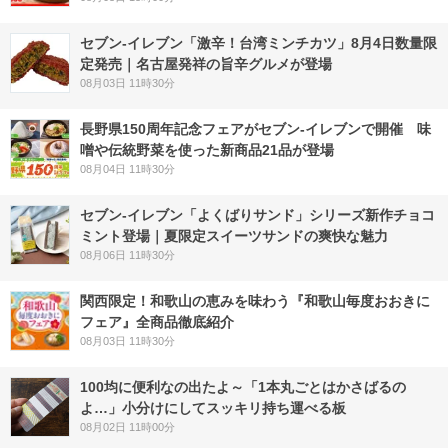
セブン-イレブン「激辛！台湾ミンチカツ」8月4日数量限
定発売｜名古屋発祥の旨辛グルメが登場
08月03日 11時30分
長野県150周年記念フェアがセブン-イレブンで開催 味
噌や伝統野菜を使った新商品21品が登場
08月04日 11時30分
セブン‐イレブン「よくばりサンド」シリーズ新作チョコ
ミント登場｜夏限定スイーツサンドの爽快な魅力
08月06日 11時30分
関西限定！和歌山の恵みを味わう『和歌山毎度おおきに
フェア』全商品徹底紹介
08月03日 11時30分
100均に便利なの出たよ～「1本丸ごとはかさばるの
よ…」小分けにしてスッキリ持ち運べる板
08月02日 11時00分