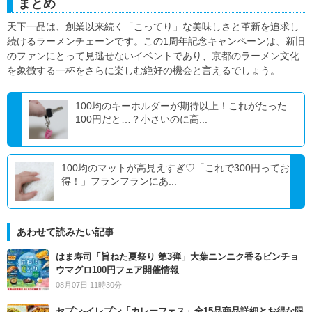
まとめ
天下一品は、創業以来続く「こってり」な美味しさと革新を追求し
続けるラーメンチェーンです。この1周年記念キャンペーンは、新旧
のファンにとって見逃せないイベントであり、京都のラーメン文化
を象徴する一杯をさらに楽しむ絶好の機会と言えるでしょう。
100均のキーホルダーが期待以上！これがたった
100円だと…？小さいのに高...
100均のマットが高見えすぎ♡「これで300円ってお
得！」フランフランにあ...
あわせて読みたい記事
はま寿司「旨ねた夏祭り 第3弾」大葉ニンニク香るビンチョ
ウマグロ100円フェア開催情報
08月07日 11時30分
セブン‐イレブン「カレーフェス」全15品商品詳細とお得な限