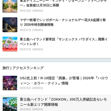
東京ディズニーシー「インディ・ジョーンズ・アドベンチャ
ー」改装後11月30日に再開
08月10日 15時00分
マザー牧場でシンガポール・ナショナルデー花火&盆踊り祭
り 2026年特別開催情報
08月07日 17時00分
富士急ハイランド新常設「サンエックス パラダイス」開業イ
ベントレポ！
08月07日 15時00分
旅行 | アクセスランキング
USJ史上初！R-18指定「残像」が登場｜2026年『ハロウ
ィーン・ホラー・ナイト』情報
08月05日 15時00分
富士急ハイランド「ZOKKON」200万人突破記念セレモ
ニー＆新エリア開業情報
08月06日 16時00分