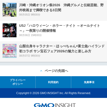
川崎・沖縄オリオン祭2026 沖縄グルメと伝統芸能、野
外映画まで満喫できる3日間
08月05日 9時00分
USJ「ハロウィーン・ホラー・ナイト ～オールナイト
～」一夜限りの開催情報
08月06日 15時00分
山梨出身キャラクター・ほっぺちゃん×富士急ハイランド
初コラボ サン宝石フェア2026の魅力と楽しみ方
08月07日 9時00分
ページの先頭へ
プライバシー
利用規約
免責事項
ポリシー
Copyright © 2026 GMO INSIGHT Inc. All Rights Reserved.