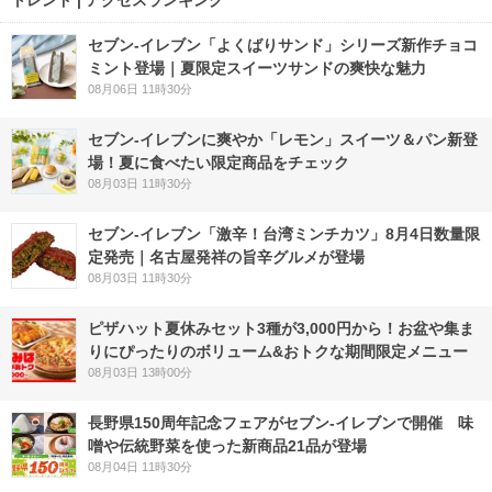
トレンド | アクセスランキング
セブン‐イレブン「よくばりサンド」シリーズ新作チョコ
ミント登場｜夏限定スイーツサンドの爽快な魅力
08月06日 11時30分
セブン‐イレブンに爽やか「レモン」スイーツ＆パン新登
場！夏に食べたい限定商品をチェック
08月03日 11時30分
セブン-イレブン「激辛！台湾ミンチカツ」8月4日数量限
定発売｜名古屋発祥の旨辛グルメが登場
08月03日 11時30分
ピザハット夏休みセット3種が3,000円から！お盆や集ま
りにぴったりのボリューム&おトクな期間限定メニュー
08月03日 13時00分
長野県150周年記念フェアがセブン-イレブンで開催 味
噌や伝統野菜を使った新商品21品が登場
08月04日 11時30分