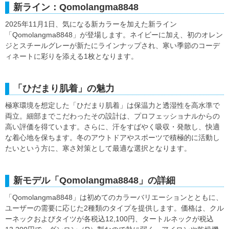
新ライン：Qomolangma8848
2025年11月1日、気になる新カラーを加えた新ライン
「Qomolangma8848」が登場します。ネイビーに加え、初のオレン
ジとスチールグレーが新たにラインナップされ、寒い季節のコーデ
ィネートに彩りを添える1枚となります。
「ひだまり肌着」の魅力
極寒環境を想定した「ひだまり肌着」は保温力と透湿性を高水準で
両立。細部までこだわったその設計は、プロフェッショナルからの
高い評価を得ています。さらに、汗をすばやく吸収・発散し、快適
な着心地を保ちます。冬のアウトドアやスポーツで積極的に活動し
たいという方に、寒さ対策として最適な選択となります。
新モデル「Qomolangma8848」の詳細
「Qomolangma8848」は初めてのカラーバリエーションとともに、
ユーザーの需要に応じた2種類のタイプを提供します。価格は、クル
ーネックおよびタイツが各税込12,100円、タートルネックが税込