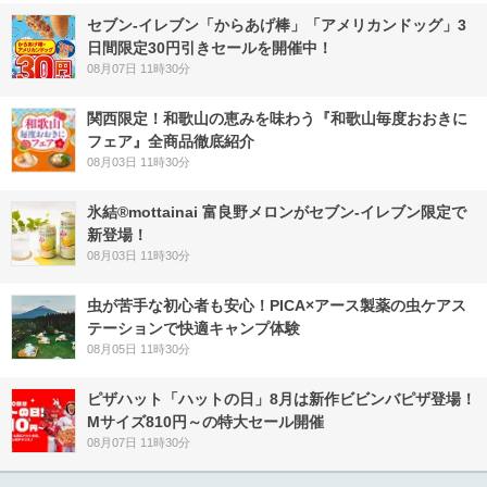
セブン‐イレブン「からあげ棒」「アメリカンドッグ」3
日間限定30円引きセールを開催中！
08月07日 11時30分
関西限定！和歌山の恵みを味わう『和歌山毎度おおきに
フェア』全商品徹底紹介
08月03日 11時30分
氷結®mottainai 富良野メロンがセブン‐イレブン限定で
新登場！
08月03日 11時30分
虫が苦手な初心者も安心！PICA×アース製薬の虫ケアス
テーションで快適キャンプ体験
08月05日 11時30分
ピザハット「ハットの日」8月は新作ビビンバピザ登場！
Mサイズ810円～の特大セール開催
08月07日 11時30分