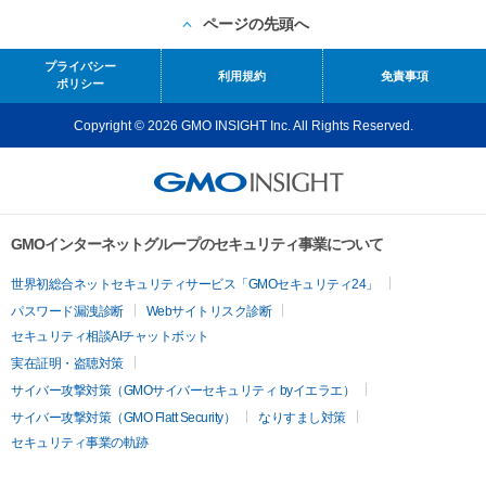
ページの先頭へ
プライバシー
利用規約
免責事項
ポリシー
Copyright © 2026 GMO INSIGHT Inc. All Rights Reserved.
GMOインターネットグループのセキュリティ事業について
世界初総合ネットセキュリティサービス「GMOセキュリティ24」
パスワード漏洩診断
Webサイトリスク診断
セキュリティ相談AIチャットボット
実在証明・盗聴対策
サイバー攻撃対策（GMOサイバーセキュリティ byイエラエ）
サイバー攻撃対策（GMO Flatt Security）
なりすまし対策
セキュリティ事業の軌跡