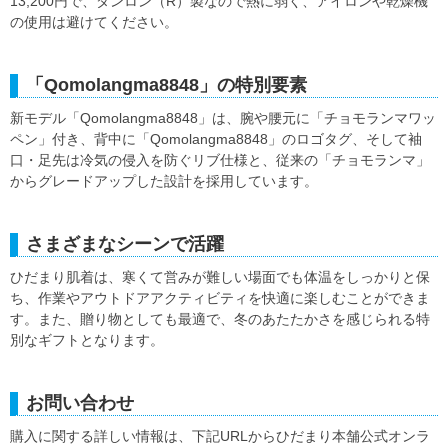
13,200円で、ダンロン（R）製なので熱に弱く、アイロンや乾燥機
の使用は避けてください。
「Qomolangma8848」の特別要素
新モデル「Qomolangma8848」は、腕や腰元に「チョモランマワッ
ペン」付き、背中に「Qomolangma8848」のロゴタグ、そして袖
口・足先は冷気の侵入を防ぐリブ仕様と、従来の「チョモランマ」
からグレードアップした設計を採用しています。
さまざまなシーンで活躍
ひだまり肌着は、寒くて営みが難しい場面でも体温をしっかりと保
ち、作業やアウトドアアクティビティを快適に楽しむことができま
す。また、贈り物としても最適で、冬のあたたかさを感じられる特
別なギフトとなります。
お問い合わせ
購入に関する詳しい情報は、下記URLからひだまり本舗公式オンラ