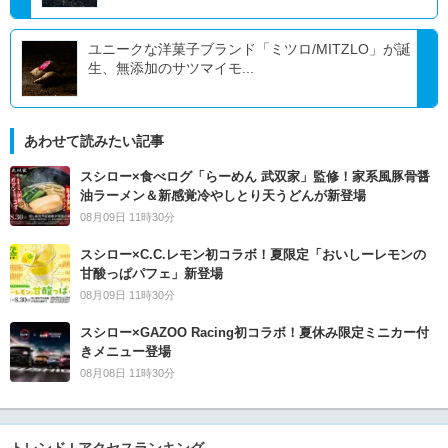
ユニークな洋菓子ブランド「ミツロ/MITZLO」が誕
生、無添加のサツマイモ...
あわせて読みたい記事
スシロー×食べログ「らーめん 武双家」監修！家系風豚骨醤
油ラーメン＆新感覚冷やしとり天うどんが新登場
08月09日 11時30分
スシロー×C.C.レモン初コラボ！夏限定「おいしーレモンの
甘酸っぱパフェ」新登場
08月09日 11時30分
スシロー×GAZOO Racing初コラボ！夏休み限定ミニカー付
きメニュー登場
08月08日 11時30分