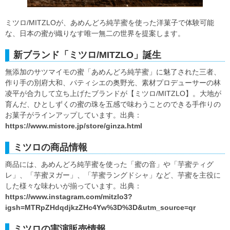
ミツロ/MITZLOが、あめんどろ純芋蜜を使った洋菓子で体験可能
な、日本の蜜が織りなす唯一無二の世界を提案します。
新ブランド「ミツロ/MITZLO」誕生
無添加のサツマイモの蜜「あめんどろ純芋蜜」に魅了された三者、
作り手の別府大和、パティシエの奥野光、素材プロデューサーの林
凌平が合力して立ち上げたブランドが【ミツロ/MITZLO】。大地が
育んだ、ひとしずくの蜜の珠を五感で味わうことのできる手作りの
お菓子がラインアップしています。出典：
https://www.mistore.jp/store/ginza.html
ミツロの商品情報
商品には、あめんどろ純芋蜜を使った「蜜の音」や「芋蜜ティグ
レ」、「芋蜜ヌガー」、「芋蜜ラングドシャ」など、芋蜜を主役に
した様々な味わいが揃っています。出典：
https://www.instagram.com/mitzlo3?
igsh=MTRpZHdqdjkzZHc4Yw%3D%3D&utm_source=qr
ミツロの実演販売情報