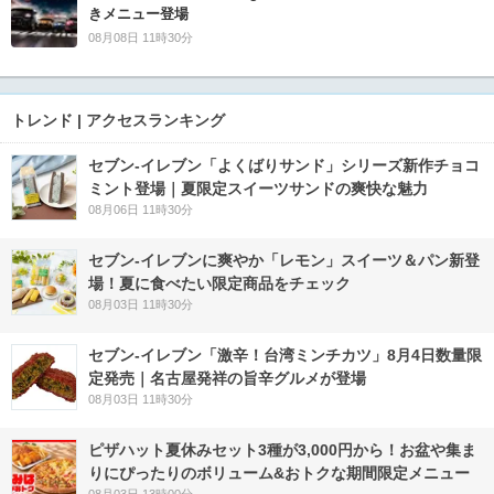
きメニュー登場
08月08日 11時30分
トレンド | アクセスランキング
セブン‐イレブン「よくばりサンド」シリーズ新作チョコ
ミント登場｜夏限定スイーツサンドの爽快な魅力
08月06日 11時30分
セブン‐イレブンに爽やか「レモン」スイーツ＆パン新登
場！夏に食べたい限定商品をチェック
08月03日 11時30分
セブン-イレブン「激辛！台湾ミンチカツ」8月4日数量限
定発売｜名古屋発祥の旨辛グルメが登場
08月03日 11時30分
ピザハット夏休みセット3種が3,000円から！お盆や集ま
りにぴったりのボリューム&おトクな期間限定メニュー