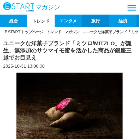
マガジン
総合
エンタメ
旅行
経済
トレンド
E START トップページ
トレンド
マガジン
ユニークな洋菓子ブランド「ミツロ
ユニークな洋菓子ブランド「ミツロ/MITZLO」が誕
生、無添加のサツマイモ蜜を活かした商品が銀座三
越でお目見え
2025-10-31 13:00:00