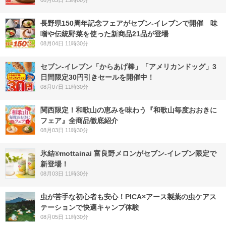
08月03日 13時00分
長野県150周年記念フェアがセブン-イレブンで開催 味
噌や伝統野菜を使った新商品21品が登場
08月04日 11時30分
セブン‐イレブン「からあげ棒」「アメリカンドッグ」3
日間限定30円引きセールを開催中！
08月07日 11時30分
関西限定！和歌山の恵みを味わう『和歌山毎度おおきに
フェア』全商品徹底紹介
08月03日 11時30分
氷結®mottainai 富良野メロンがセブン‐イレブン限定で
新登場！
08月03日 11時30分
虫が苦手な初心者も安心！PICA×アース製薬の虫ケアス
テーションで快適キャンプ体験
08月05日 11時30分