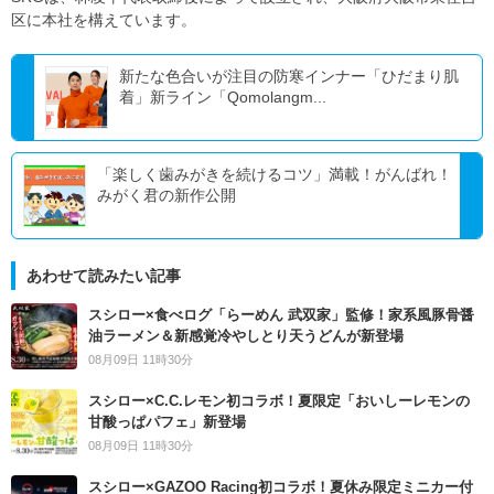
区に本社を構えています。
新たな色合いが注目の防寒インナー「ひだまり肌
着」新ライン「Qomolangm...
「楽しく歯みがきを続けるコツ」満載！がんばれ！
みがく君の新作公開
あわせて読みたい記事
スシロー×食べログ「らーめん 武双家」監修！家系風豚骨醤
油ラーメン＆新感覚冷やしとり天うどんが新登場
08月09日 11時30分
スシロー×C.C.レモン初コラボ！夏限定「おいしーレモンの
甘酸っぱパフェ」新登場
08月09日 11時30分
スシロー×GAZOO Racing初コラボ！夏休み限定ミニカー付