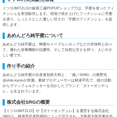
ミツロ/MITZLOの銀座三越POPUPショップでは、芋蜜を使ったフィ
ナンシェを実演販売します。現地で焼き上げたフィナンシェに芋蜜
を塗り、しっとりとした優しい甘さの「芋蜜のフィナンシェ」を提
供します。
あめんどろ純芋蜜について
あめんどろ純芋蜜は、蜂蜜やメープルシロップなどの甘味料と比べ
て、優れた栄養機能や抗菌性、そして自然な甘さを持つ、人にやさ
しい蜜です。
作り手の紹介
あめんどろ純芋蜜の生産者別府大和と、「織／SHIKI」の奥野光
@shiki.kyotoが所属。素材プロデューサーは林凌平氏で、彼の活動
からヴァッフェルクッキーを活かしたブランド「ガトーオンデュ
レ」も生まれています。
株式会社SRGの概要
【ミツロ/MITZLO】や【ガトーオンデュレ】を運営する株式会社
SRGは、林凌平代表取締役によって設立され、大阪府大阪市東住吉