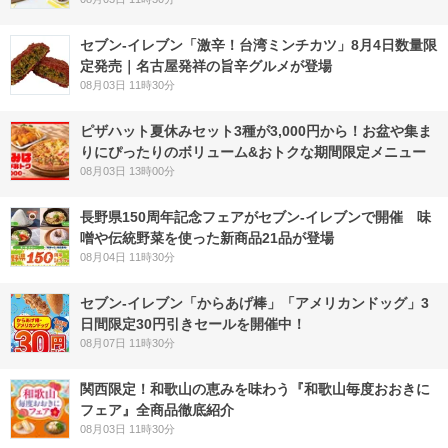
セブン-イレブン「激辛！台湾ミンチカツ」8月4日数量限
定発売｜名古屋発祥の旨辛グルメが登場
08月03日 11時30分
ピザハット夏休みセット3種が3,000円から！お盆や集ま
りにぴったりのボリューム&おトクな期間限定メニュー
08月03日 13時00分
長野県150周年記念フェアがセブン-イレブンで開催 味
噌や伝統野菜を使った新商品21品が登場
08月04日 11時30分
セブン‐イレブン「からあげ棒」「アメリカンドッグ」3
日間限定30円引きセールを開催中！
08月07日 11時30分
関西限定！和歌山の恵みを味わう『和歌山毎度おおきに
フェア』全商品徹底紹介
08月03日 11時30分