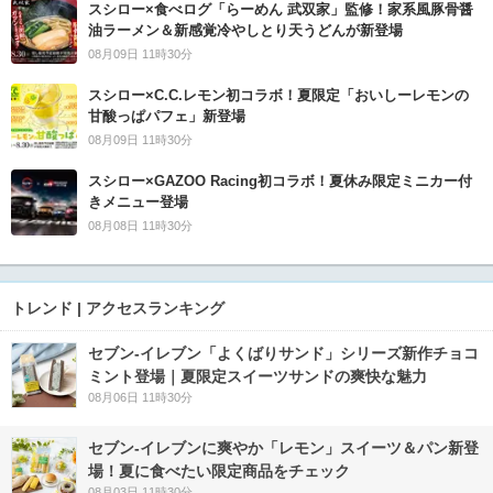
スシロー×食べログ「らーめん 武双家」監修！家系風豚骨醤
油ラーメン＆新感覚冷やしとり天うどんが新登場
08月09日 11時30分
スシロー×C.C.レモン初コラボ！夏限定「おいしーレモンの
甘酸っぱパフェ」新登場
08月09日 11時30分
スシロー×GAZOO Racing初コラボ！夏休み限定ミニカー付
きメニュー登場
08月08日 11時30分
トレンド | アクセスランキング
セブン‐イレブン「よくばりサンド」シリーズ新作チョコ
ミント登場｜夏限定スイーツサンドの爽快な魅力
08月06日 11時30分
セブン‐イレブンに爽やか「レモン」スイーツ＆パン新登
場！夏に食べたい限定商品をチェック
08月03日 11時30分