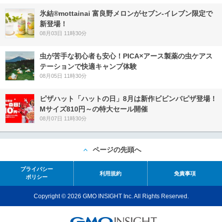
氷結®mottainai 富良野メロンがセブン‐イレブン限定で
新登場！
08月03日 11時30分
虫が苦手な初心者も安心！PICA×アース製薬の虫ケアス
テーションで快適キャンプ体験
08月05日 11時30分
ピザハット「ハットの日」8月は新作ビビンバピザ登場！
Mサイズ810円～の特大セール開催
08月07日 11時30分
ページの先頭へ
プライバシー
利用規約
免責事項
ポリシー
Copyright © 2026 GMO INSIGHT Inc. All Rights Reserved.