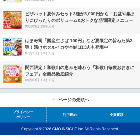
ピザハット夏休みセット3種が3,000円から！お盆や集ま
りにぴったりのボリューム&おトクな期間限定メニュー
08月03日 13時00分
はま寿司「国産生さば 100円」など夏限定の旨ねた第2
弾！漬けホタルイカや本鮪ほほ肉も登場中
07月31日 11時30分
関西限定！和歌山の恵みを味わう『和歌山毎度おおきに
フェア』全商品徹底紹介
08月03日 11時30分
ページの先頭へ
プライバシー
利用規約
免責事項
ポリシー
Copyright © 2026 GMO INSIGHT Inc. All Rights Reserved.