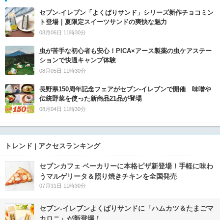
セブン‐イレブン「よくばりサンド」シリーズ新作チョコミン
ト登場｜夏限定スイーツサンドの爽快な魅力
08月06日 11時30分
虫が苦手な初心者も安心！PICA×アース製薬の虫ケアステー
ションで快適キャンプ体験
08月05日 11時30分
長野県150周年記念フェアがセブン-イレブンで開催 味噌や
伝統野菜を使った新商品21品が登場
08月04日 11時30分
トレンド | アクセスランキング
セブンカフェ ベーカリーに本格ピザ新登場！手軽に味わ
うマルゲリータ＆照り焼きチキンを全国発売
07月31日 11時30分
セブン‐イレブンよくばりサンドに「ハムカツ＆たまごマ
カロニ」が新登場！