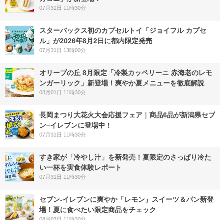
07月31日 11時30分
スターバックス初のカプセルトイ「ジョイフル カプセ
ル」が2026年8月2日に都内限定発売
07月31日 13時00分
オリーブの丘 8月限定「冷製カッペリーニ 赤海老のレモ
ンガーリック」新登場！爽やか夏メニューを徹底解説
08月01日 11時30分
長岡まつり大花火大会応援フェア｜商品6品が新潟県セブ
ン−イレブンに登場中！
07月31日 11時30分
すき家が「冷やし汁」を新発売！夏限定のさっぱり冷た
い一杯を実食体験レポート
07月31日 11時30分
セブン‐イレブンに爽やか「レモン」スイーツ＆パン新登
場！夏に食べたい限定商品をチェック
08月03日 11時30分