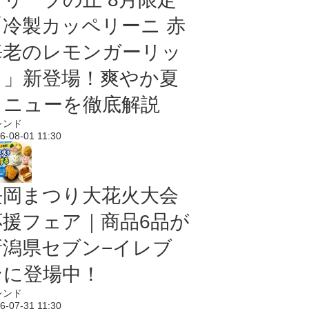
「冷製カッペリーニ 赤
海老のレモンガーリッ
ク」新登場！爽やか夏
メニューを徹底解説
レンド
6-08-01 11:30
長岡まつり大花火大会
応援フェア｜商品6品が
新潟県セブン−イレブ
ンに登場中！
レンド
6-07-31 11:30