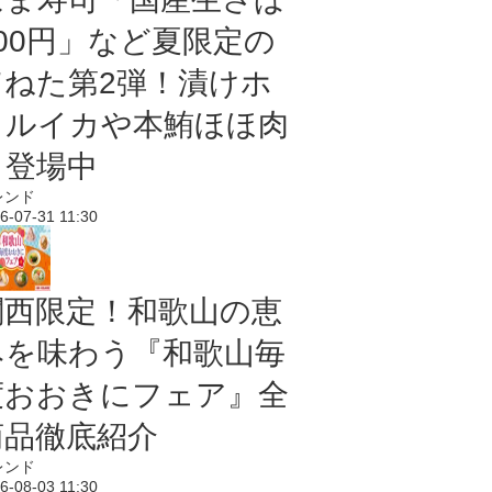
100円」など夏限定の
旨ねた第2弾！漬けホ
タルイカや本鮪ほほ肉
も登場中
レンド
6-07-31 11:30
関西限定！和歌山の恵
みを味わう『和歌山毎
度おおきにフェア』全
商品徹底紹介
レンド
6-08-03 11:30