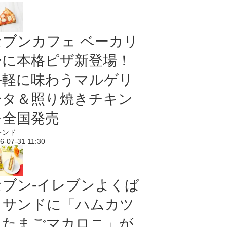
セブンカフェ ベーカリ
ーに本格ピザ新登場！
手軽に味わうマルゲリ
ータ＆照り焼きチキン
を全国発売
レンド
6-07-31 11:30
セブン‐イレブンよくば
りサンドに「ハムカツ
＆たまごマカロニ」が