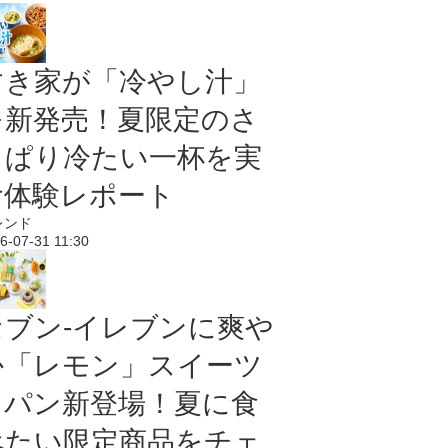
すき家が「冷やし汁」
を新発売！夏限定のさ
っぱり冷たい一杯を実
食体験レポート
レンド
6-07-31 11:30
セブン‐イレブンに爽や
か「レモン」スイーツ
＆パン新登場！夏に食
べたい限定商品をチェ