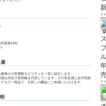
ト
202
会
区新港189)
n/
ル
出展
る最新の小型電動モビリティを一堂に紹介します。
で運転可能な特定小型四輪を代表しています。その安定感と走行性能
ト
ングセラー商品で、今回この機会にご体感いただけます。
202
明