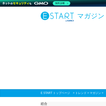
無料診断
マガジン
E START トップページ
>
トレンド
>
マガジン
総合