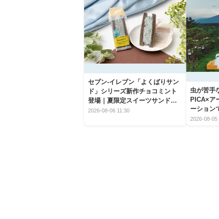
セブン‐イレブン「よくばりサン
虫が苦手
ド」シリーズ新作チョコミント
PICA×
登場｜夏限定スイーツサンドの
ーション
爽快な魅力
2026-08-06 11:30
2026-08-05 