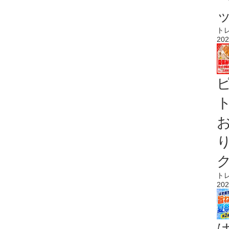
ト
202
ト
ト
202