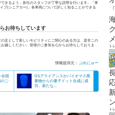
ができるよう，各社のスタッフが丁寧な説明を行います。「車
タイプ(シニアカー)」各車両について詳しく知ることができる
らお待ちしています
常の足として新しいモビリティにご関心のある方は、是非この
にお越しください。皆様のご参加を心からお待ちしておりま
ト
202
情報提供元：
ぷれにゅー
―全国
GSアライアンスがバイオマス廃
国のご
棄物からの量子ドット合成に成
功、新たな...
ト
202