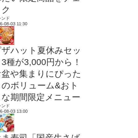
ック
レンド
6-08-03 11:30
ピザハット夏休みセッ
3種が3,000円から！
お盆や集まりにぴった
りのボリューム&おト
クな期間限定メニュー
レンド
6-08-03 13:00
はま寿司「国産生さば