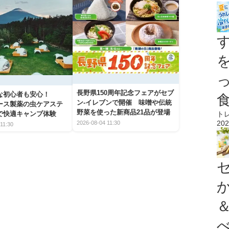
長野県150周年記念フェアがセブ
な初心者も安心！
ン-イレブンで開催 味噌や伝統
アース製薬の虫ケアステ
野菜を使った新商品21品が登場
で快適キャンプ体験
ト
202
2026-08-04 11:30
11:30