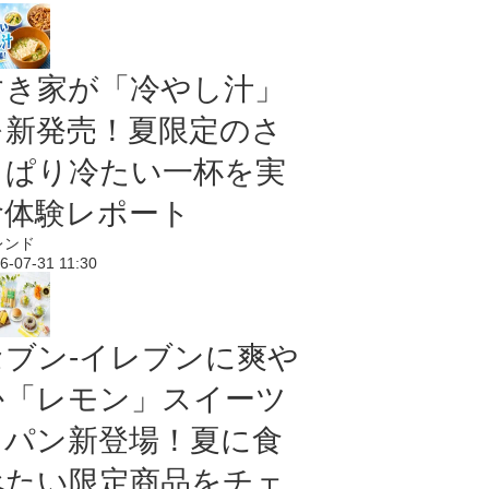
すき家が「冷やし汁」
を新発売！夏限定のさ
っぱり冷たい一杯を実
食体験レポート
レンド
6-07-31 11:30
セブン‐イレブンに爽や
か「レモン」スイーツ
＆パン新登場！夏に食
べたい限定商品をチェ