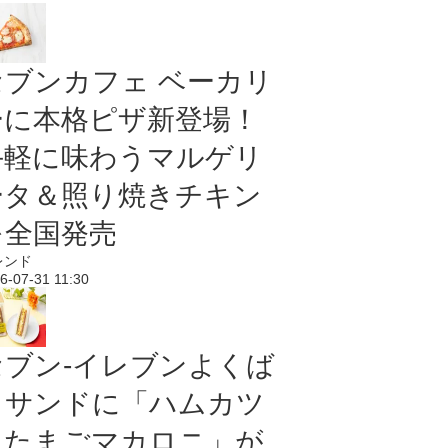
セブンカフェ ベーカリ
ーに本格ピザ新登場！
手軽に味わうマルゲリ
ータ＆照り焼きチキン
を全国発売
レンド
6-07-31 11:30
セブン‐イレブンよくば
りサンドに「ハムカツ
＆たまごマカロニ」が