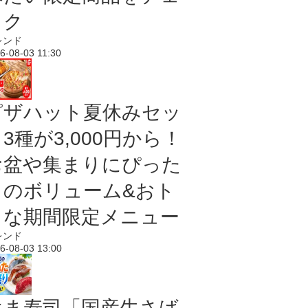
ック
レンド
6-08-03 11:30
ピザハット夏休みセッ
3種が3,000円から！
お盆や集まりにぴった
りのボリューム&おト
クな期間限定メニュー
レンド
6-08-03 13:00
はま寿司「国産生さば