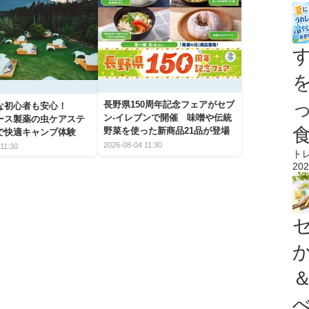
長野県150周年記念フェアがセブ
な初心者も安心！
ン-イレブンで開催 味噌や伝統
アース製薬の虫ケアステ
野菜を使った新商品21品が登場
で快適キャンプ体験
2026-08-04 11:30
11:30
ト
202