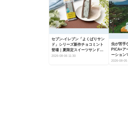
セブン‐イレブン「よくばりサン
虫が苦手
ド」シリーズ新作チョコミント
PICA×
登場｜夏限定スイーツサンドの
ーション
爽快な魅力
2026-08-06 11:30
2026-08-05 