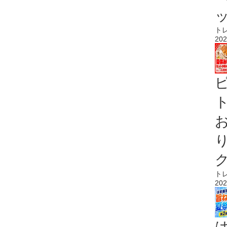
ト
202
ト
ト
202