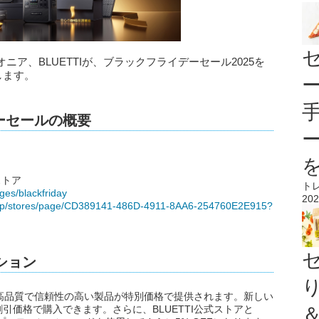
ア、BLUETTIが、ブラックフライデーセール2025を
始します。
デーセールの概要
ストア
ト
ages/blackfriday
202
.jp/stores/page/CD389141-486D-4911-8AA6-254760E2E915?
ション
Iの高品質で信頼性の高い製品が特別価格で提供されます。新しい
引価格で購入できます。さらに、BLUETTI公式ストアと