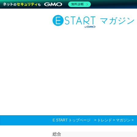
無料診断
マガジン
E START トップページ
>
トレンド
>
マガジン
総合