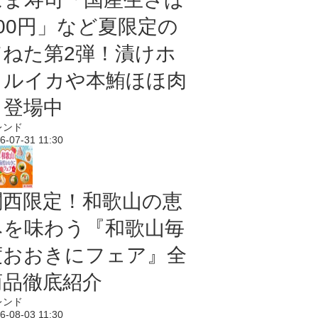
100円」など夏限定の
旨ねた第2弾！漬けホ
タルイカや本鮪ほほ肉
も登場中
レンド
6-07-31 11:30
関西限定！和歌山の恵
みを味わう『和歌山毎
度おおきにフェア』全
商品徹底紹介
レンド
6-08-03 11:30