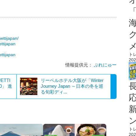
ettijapan/
ttijapan
ト
ttijapan
202
情報提供元：
ぷれにゅー
TTI
リーベルホテル大阪が「Winter
0」 進
Journey Japan ～日本の冬を巡
る旬彩ディ...
ト
202