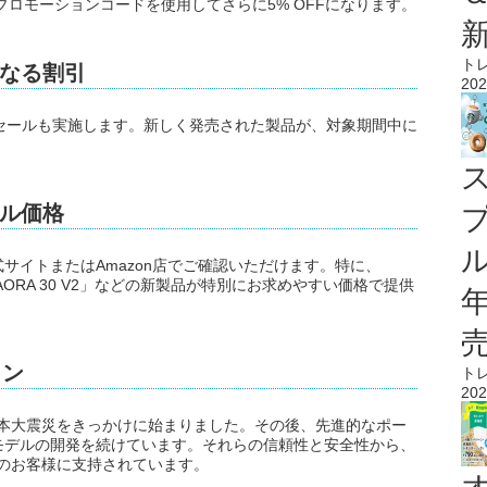
、プロモーションコードを使用してさらに5% OFFになります。
ト
なる割引
202
イムセールも実施します。新しく発売された製品が、対象期間中に
ル価格
ル
サイトまたはAmazon店でご確認いただけます。特に、
ics)」や「AORA 30 V2」などの新製品が特別にお求めやすい価格で提供
ョン
ト
202
の東日本大震災をきっかけに始まりました。その後、先進的なポー
モデルの開発を続けています。それらの信頼性と安全性から、
上のお客様に支持されています。