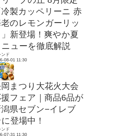
「冷製カッペリーニ 赤
海老のレモンガーリッ
ク」新登場！爽やか夏
メニューを徹底解説
レンド
6-08-01 11:30
長岡まつり大花火大会
応援フェア｜商品6品が
新潟県セブン−イレブ
ンに登場中！
レンド
6-07-31 11:30