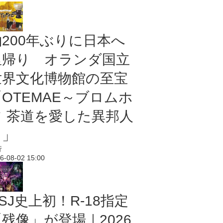
約200年ぶりに日本へ
里帰り オランダ国立
世界文化博物館の至宝
「OTEMAE～ブロムホ
フ 茶道を愛した異邦人
～」
行
6-08-02 15:00
SJ史上初！R-18指定
残像」が登場｜2026