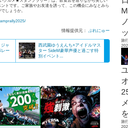
らいグルメ★スタンプラリー」は、飲食店を巡りながら美しい
ベントです。ご家族やお友達を誘って、この機会にみなとみら
M
がでしょうか。
tamprally2025/
情報提供元：
ぷれにゅー
旅
・ジャ
西武園ゆうえんち×アイドルマス
202
パレー
ター SideM豪華声優と過ごす特
別イベント...
を
旅
202