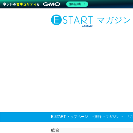
無料診断
マガジン
E START トップページ
>
旅行
>
マガジン
>
「
総合