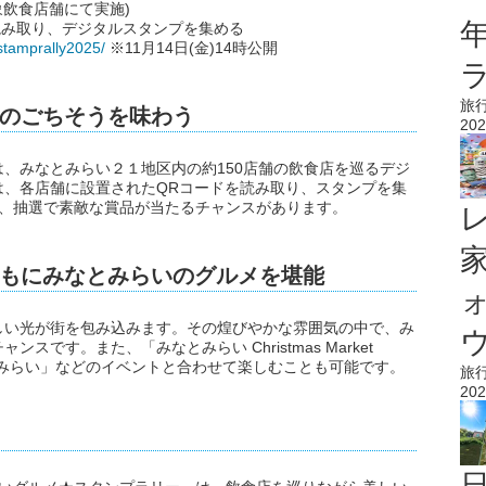
飲食店舗にて実施)
読み取り、デジタルスタンプを集める
stamprally2025/
※11月14日(金)14時公開
旅
のごちそうを味わう
202
、みなとみらい２１地区内の約150店舗の飲食店を巡るデジ
は、各店舗に設置されたQRコードを読み取り、スタンプを集
は、抽選で素敵な賞品が当たるチャンスがあります。
もにみなとみらいのグルメを堪能
しい光が街を包み込みます。その煌びやかな雰囲気の中で、み
ウ
です。また、「みなとみらい Christmas Market
y in みなとみらい」などのイベントと合わせて楽しむことも可能です。
旅
202