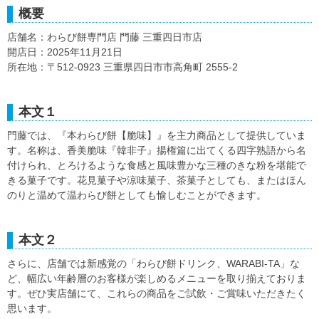
概要
店舗名：わらび餅専門店 門藤 三重四日市店
開店日：2025年11月21日
所在地：〒512-0923 三重県四日市市高角町 2555-2
本文１
門藤では、『本わらび餅【脆味】』を主力商品として提供していま
す。名称は、香美脆味『韓非子』揚権篇に出てくる四字熟語から名
付けられ、とろけるような食感と風味豊かな三種のきな粉を堪能で
きる菓子です。花見菓子や涼味菓子、茶菓子としても、またはほん
のりと温めて温わらび餅としても愉しむことができます。
本文２
さらに、店舗では新感覚の「わらび餅ドリンク、WARABI-TA」な
ど、幅広い年齢層のお客様が楽しめるメニューを取り揃えておりま
す。ぜひ実店舗にて、これらの商品をご試飲・ご賞味いただきたく
思います。