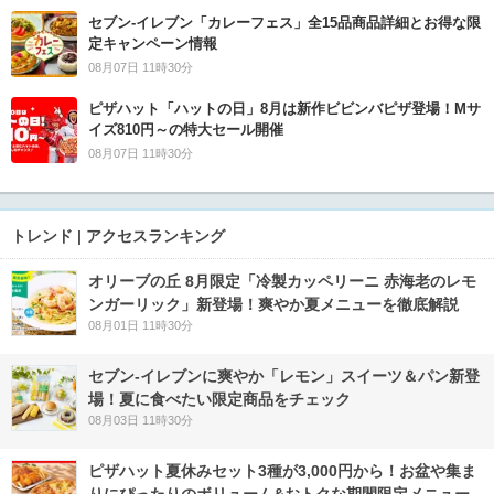
セブン‐イレブン「カレーフェス」全15品商品詳細とお得な限
定キャンペーン情報
08月07日 11時30分
ピザハット「ハットの日」8月は新作ビビンバピザ登場！Mサ
イズ810円～の特大セール開催
08月07日 11時30分
トレンド | アクセスランキング
オリーブの丘 8月限定「冷製カッペリーニ 赤海老のレモ
ンガーリック」新登場！爽やか夏メニューを徹底解説
08月01日 11時30分
セブン‐イレブンに爽やか「レモン」スイーツ＆パン新登
場！夏に食べたい限定商品をチェック
08月03日 11時30分
ピザハット夏休みセット3種が3,000円から！お盆や集ま