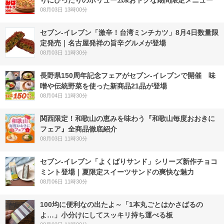
りにぴったりのボリューム&おトクな期間限定メニュー
08月03日 13時00分
セブン-イレブン「激辛！台湾ミンチカツ」8月4日数量限
定発売｜名古屋発祥の旨辛グルメが登場
08月03日 11時30分
長野県150周年記念フェアがセブン-イレブンで開催 味
噌や伝統野菜を使った新商品21品が登場
08月04日 11時30分
関西限定！和歌山の恵みを味わう『和歌山毎度おおきに
フェア』全商品徹底紹介
08月03日 11時30分
セブン‐イレブン「よくばりサンド」シリーズ新作チョコ
ミント登場｜夏限定スイーツサンドの爽快な魅力
08月06日 11時30分
100均に便利なの出たよ～「1本丸ごとはかさばるの
よ…」小分けにしてスッキリ持ち運べる板