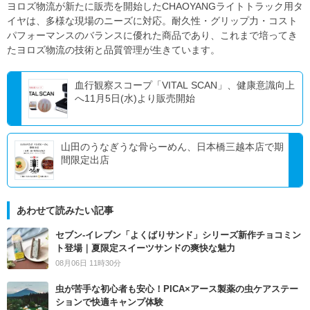
ヨロズ物流が新たに販売を開始したCHAOYANGライトトラック用タ
イヤは、多様な現場のニーズに対応。耐久性・グリップ力・コスト
パフォーマンスのバランスに優れた商品であり、これまで培ってき
たヨロズ物流の技術と品質管理が生きています。
血行観察スコープ「VITAL SCAN」、健康意識向上
へ11月5日(水)より販売開始
山田のうなぎうな骨らーめん、日本橋三越本店で期
間限定出店
あわせて読みたい記事
セブン‐イレブン「よくばりサンド」シリーズ新作チョコミン
ト登場｜夏限定スイーツサンドの爽快な魅力
08月06日 11時30分
虫が苦手な初心者も安心！PICA×アース製薬の虫ケアステー
ションで快適キャンプ体験