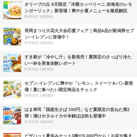
オリーブの丘 8月限定「冷製カッペリーニ 赤海老のレモ
ンガーリック」新登場！爽やか夏メニューを徹底解説
08月01日 11時30分
長岡まつり大花火大会応援フェア｜商品6品が新潟県セブ
ン−イレブンに登場中！
07月31日 11時30分
すき家が「冷やし汁」を新発売！夏限定のさっぱり冷た
い一杯を実食体験レポート
07月31日 11時30分
セブン‐イレブンに爽やか「レモン」スイーツ＆パン新登
場！夏に食べたい限定商品をチェック
08月03日 11時30分
はま寿司「国産生さば 100円」など夏限定の旨ねた第2
弾！漬けホタルイカや本鮪ほほ肉も登場中
07月31日 11時30分
ピザハット夏休みセット3種が3,000円から！お盆や集ま