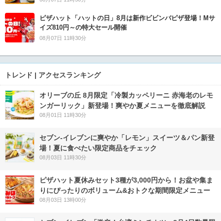
ピザハット「ハットの日」8月は新作ビビンバピザ登場！Mサ
イズ810円～の特大セール開催
08月07日 11時30分
トレンド | アクセスランキング
オリーブの丘 8月限定「冷製カッペリーニ 赤海老のレモ
ンガーリック」新登場！爽やか夏メニューを徹底解説
08月01日 11時30分
セブン‐イレブンに爽やか「レモン」スイーツ＆パン新登
場！夏に食べたい限定商品をチェック
08月03日 11時30分
ピザハット夏休みセット3種が3,000円から！お盆や集ま
りにぴったりのボリューム&おトクな期間限定メニュー
08月03日 13時00分