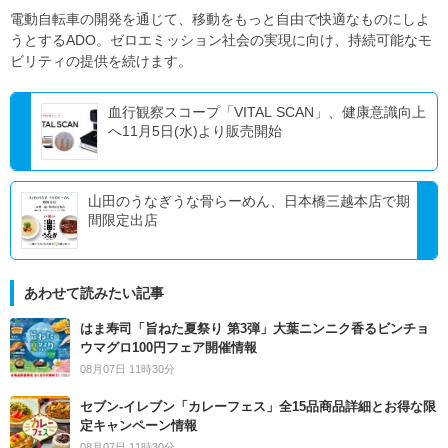
電動自転車の開発を通じて、移動をもっと自由で快適なものにしよ
うとするADO。ゼロエミッション社会の実現に向け、持続可能なモ
ビリティの提供を続けます。
血行観察スコープ「VITAL SCAN」、健康意識向上
へ11月5日(水)より販売開始
山田のうなぎうな骨らーめん、日本橋三越本店で期
間限定出店
あわせて読みたい記事
はま寿司「旨ねた夏祭り 第3弾」大葉ニンニク香るビンチョ
ウマグロ100円フェア開催情報
08月07日 11時30分
セブン‐イレブン「カレーフェス」全15品商品詳細とお得な限
定キャンペーン情報
08月07日 11時30分