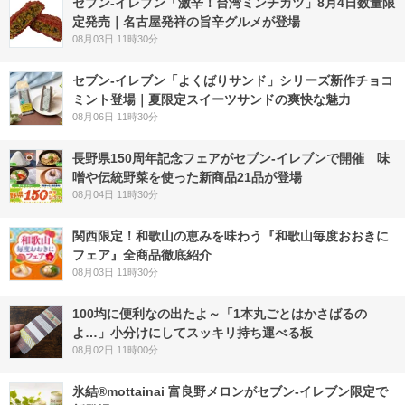
セブン-イレブン「激辛！台湾ミンチカツ」8月4日数量限
定発売｜名古屋発祥の旨辛グルメが登場
08月03日 11時30分
セブン‐イレブン「よくばりサンド」シリーズ新作チョコ
ミント登場｜夏限定スイーツサンドの爽快な魅力
08月06日 11時30分
長野県150周年記念フェアがセブン-イレブンで開催 味
噌や伝統野菜を使った新商品21品が登場
08月04日 11時30分
関西限定！和歌山の恵みを味わう『和歌山毎度おおきに
フェア』全商品徹底紹介
08月03日 11時30分
100均に便利なの出たよ～「1本丸ごとはかさばるの
よ…」小分けにしてスッキリ持ち運べる板
08月02日 11時00分
氷結®mottainai 富良野メロンがセブン‐イレブン限定で