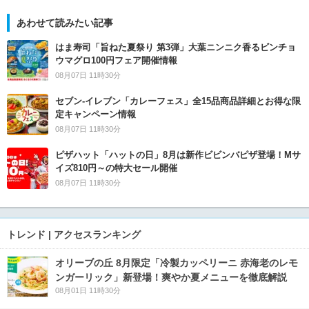
あわせて読みたい記事
はま寿司「旨ねた夏祭り 第3弾」大葉ニンニク香るビンチョ
ウマグロ100円フェア開催情報
08月07日 11時30分
セブン‐イレブン「カレーフェス」全15品商品詳細とお得な限
定キャンペーン情報
08月07日 11時30分
ピザハット「ハットの日」8月は新作ビビンバピザ登場！Mサ
イズ810円～の特大セール開催
08月07日 11時30分
トレンド | アクセスランキング
オリーブの丘 8月限定「冷製カッペリーニ 赤海老のレモ
ンガーリック」新登場！爽やか夏メニューを徹底解説
08月01日 11時30分