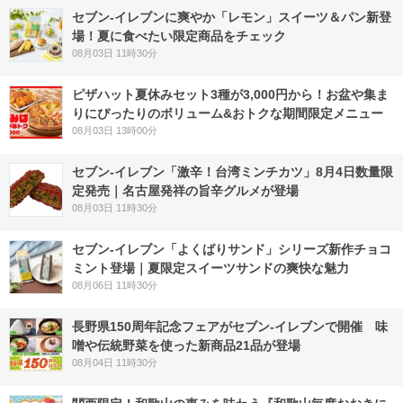
セブン‐イレブンに爽やか「レモン」スイーツ＆パン新登
場！夏に食べたい限定商品をチェック
08月03日 11時30分
ピザハット夏休みセット3種が3,000円から！お盆や集ま
りにぴったりのボリューム&おトクな期間限定メニュー
08月03日 13時00分
セブン-イレブン「激辛！台湾ミンチカツ」8月4日数量限
定発売｜名古屋発祥の旨辛グルメが登場
08月03日 11時30分
セブン‐イレブン「よくばりサンド」シリーズ新作チョコ
ミント登場｜夏限定スイーツサンドの爽快な魅力
08月06日 11時30分
長野県150周年記念フェアがセブン-イレブンで開催 味
噌や伝統野菜を使った新商品21品が登場
08月04日 11時30分