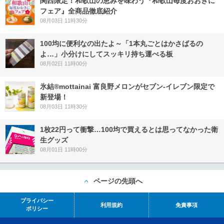
関西限定！和歌山の恵みを味わう『和歌山毎度おおきに
フェア』全商品徹底紹介
08月03日 11時30分
100均に便利なの出たよ～「1本丸ごとはかさばるの
よ…」小分けにしてスッキリ持ち運べる板
08月02日 11時00分
氷結®mottainai 富良野メロンがセブン‐イレブン限定で
新登場！
08月03日 11時30分
1枚22円って衝撃…100均で買えるとは思ってなかった衛
生グッズ
08月01日 11時00分
ページの先頭へ
プライバシー
利用規約
免責事項
ポリシー