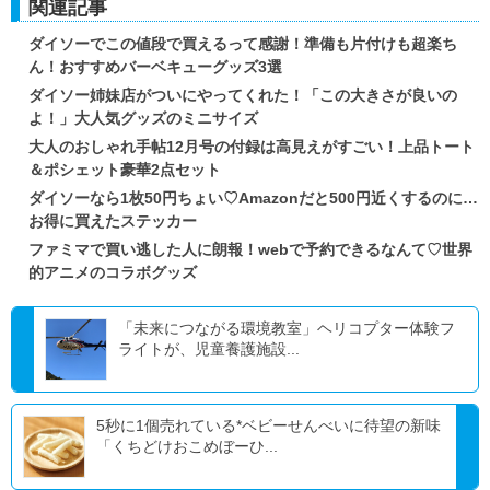
関連記事
ダイソーでこの値段で買えるって感謝！準備も片付けも超楽ち
ん！おすすめバーベキューグッズ3選
ダイソー姉妹店がついにやってくれた！「この大きさが良いの
よ！」大人気グッズのミニサイズ
大人のおしゃれ手帖12月号の付録は高見えがすごい！上品トート
＆ポシェット豪華2点セット
ダイソーなら1枚50円ちょい♡Amazonだと500円近くするのに…
お得に買えたステッカー
ファミマで買い逃した人に朗報！webで予約できるなんて♡世界
的アニメのコラボグッズ
「未来につながる環境教室」ヘリコプター体験フ
ライトが、児童養護施設...
5秒に1個売れている*ベビーせんべいに待望の新味
「くちどけおこめぼーひ...