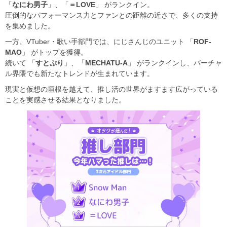
「
なにわ男子
」、「
＝LOVE
」 がランクイン。
圧倒的なパフォーマンス力とファンとの距離の近さで、多くの支持
を集めました。
一方、VTuber・歌い手部門では、にじさんじのユニット 「
ROF-
MAO
」 がトップを獲得。
続いて 「
すとぷり
」、「
MECHATU-A
」 がランクインし、バーチャ
ル界隈でも新たなトレンドが生まれています。
現実と仮想の垣根を越えて、推し活の世界がますます広がっている
ことを実感させる結果となりました。