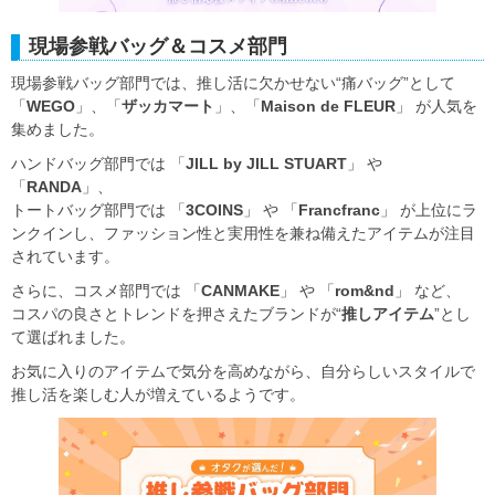
現場参戦バッグ＆コスメ部門
現場参戦バッグ部門では、推し活に欠かせない“痛バッグ”として
「
WEGO
」、「
ザッカマート
」、「
Maison de FLEUR
」 が人気を
集めました。
ハンドバッグ部門では 「
JILL by JILL STUART
」 や
「
RANDA
」、
トートバッグ部門では 「
3COINS
」 や 「
Francfranc
」 が上位にラ
ンクインし、ファッション性と実用性を兼ね備えたアイテムが注目
されています。
さらに、コスメ部門では 「
CANMAKE
」 や 「
rom&nd
」 など、
コスパの良さとトレンドを押さえたブランドが“
推しアイテム
”とし
て選ばれました。
お気に入りのアイテムで気分を高めながら、自分らしいスタイルで
推し活を楽しむ人が増えているようです。