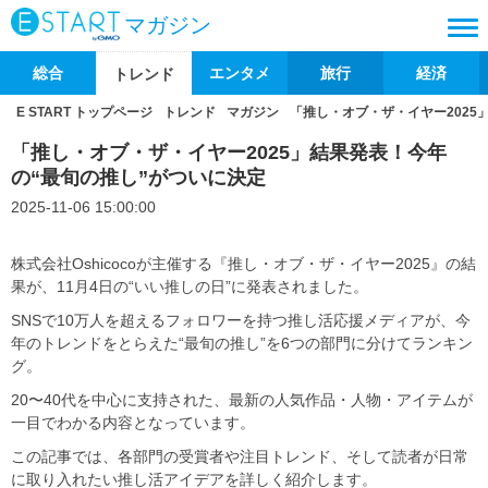
マガジン
総合
エンタメ
旅行
経済
トレンド
E START トップページ
トレンド
マガジン
「推し・オブ・ザ・イヤー2025
「推し・オブ・ザ・イヤー2025」結果発表！今年
の“最旬の推し”がついに決定
2025-11-06 15:00:00
株式会社Oshicocoが主催する『推し・オブ・ザ・イヤー2025』の結
果が、11月4日の“いい推しの日”に発表されました。
SNSで10万人を超えるフォロワーを持つ推し活応援メディアが、今
年のトレンドをとらえた“最旬の推し”を6つの部門に分けてランキン
グ。
20〜40代を中心に支持された、最新の人気作品・人物・アイテムが
一目でわかる内容となっています。
この記事では、各部門の受賞者や注目トレンド、そして読者が日常
に取り入れたい推し活アイデアを詳しく紹介します。