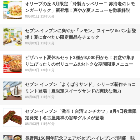
オリーブの丘 8月限定「冷製カッペリーニ 赤海老のレモ
ンガーリック」新登場！爽やか夏メニューを徹底解説
08月01日 11時30分
セブン‐イレブンに爽やか「レモン」スイーツ＆パン新登
場！夏に食べたい限定商品をチェック
08月03日 11時30分
ピザハット夏休みセット3種が3,000円から！お盆や集ま
りにぴったりのボリューム&おトクな期間限定メニュー
08月03日 13時00分
セブン‐イレブン「よくばりサンド」シリーズ新作チョコ
ミント登場｜夏限定スイーツサンドの爽快な魅力
08月06日 11時30分
セブン-イレブン「激辛！台湾ミンチカツ」8月4日数量限
定発売｜名古屋発祥の旨辛グルメが登場
08月03日 11時30分
長野県150周年記念フェアがセブン-イレブンで開催 味