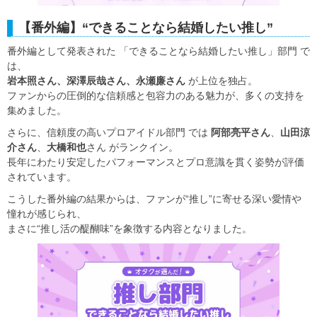
【番外編】“できることなら結婚したい推し”
番外編として発表された 「できることなら結婚したい推し」部門 で
は、
岩本照さん、深澤辰哉さん、永瀬廉さん
が上位を独占。
ファンからの圧倒的な信頼感と包容力のある魅力が、多くの支持を
集めました。
さらに、信頼度の高いプロアイドル部門 では
阿部亮平さん
、
山田涼
介さん
、
大橋和也
さん がランクイン。
長年にわたり安定したパフォーマンスとプロ意識を貫く姿勢が評価
されています。
こうした番外編の結果からは、ファンが“推し”に寄せる深い愛情や
憧れが感じられ、
まさに“推し活の醍醐味”を象徴する内容となりました。