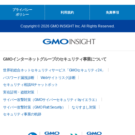
プライバシー
利用規約
免責事項
ポリシー
Copyright © 2026 GMO INSIGHT Inc. All Rights Reserved.
GMOインターネットグループのセキュリティ事業について
世界初総合ネットセキュリティサービス「GMOセキュリティ24」
パスワード漏洩診断
Webサイトリスク診断
セキュリティ相談AIチャットボット
実在証明・盗聴対策
サイバー攻撃対策（GMOサイバーセキュリティ byイエラエ）
サイバー攻撃対策（GMO Flatt Security）
なりすまし対策
セキュリティ事業の軌跡