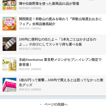
噌や伝統野菜を使った新商品21品が登場
08月04日 11時30分
関西限定！和歌山の恵みを味わう『和歌山毎度おおきに
フェア』全商品徹底紹介
08月03日 11時30分
100均に便利なの出たよ～「1本丸ごとはかさばるの
よ…」小分けにしてスッキリ持ち運べる板
08月02日 11時00分
氷結®mottainai 富良野メロンがセブン‐イレブン限定で
新登場！
08月03日 11時30分
1枚22円って衝撃…100均で買えるとは思ってなかった衛
生グッズ
08月01日 11時00分
ページの先頭へ