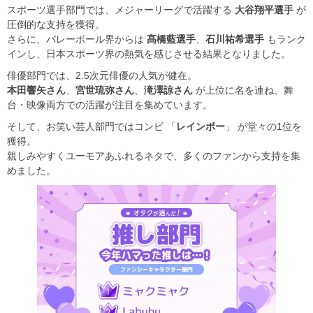
スポーツ選手部門では、メジャーリーグで活躍する
大谷翔平選手
が
圧倒的な支持を獲得。
さらに、バレーボール界からは
髙橋藍選手
、
石川祐希選手
もランク
インし、日本スポーツ界の熱気を感じさせる結果となりました。
俳優部門では、2.5次元俳優の人気が健在。
本田響矢さん
、
宮世琉弥さん
、
滝澤諒さん
が上位に名を連ね、舞
台・映像両方での活躍が注目を集めています。
そして、お笑い芸人部門ではコンビ 「
レインボー
」 が堂々の1位を
獲得。
親しみやすくユーモアあふれるネタで、多くのファンから支持を集
めました。