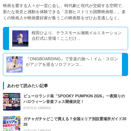
映画を愛する人々が一堂に会し、時代劇と現代が交錯する空間で、
新たな発見と感動を体験できる「京都ヒストリカ国際映画祭」。多
くの映画人や映画愛好家が集うこの映画祭をぜひお見逃しなく。
桜田ひより、テラスモール湘南イルミネーション
点灯式に登場！ここだけ...
『ONGBOARDING』で音楽の旅へ！イム・スロン
がアジアを巡るソロファンコ...
あわせて読みたい記事
ピューロランド発「SPOOKY PUMPKIN 2026」一夜限りの
ハロウィーン音楽フェス開催決定！
07月31日 15時00分
ガチャガチャどこで買える？全国エリア別設置場所ガイド20
26
07月17日 13時00分