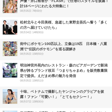
声優・井口裕香が「FLASH」で圧巻のスタイルを披露！
計18ページにわたる大特集に！
08月05日 7時00分
松村北斗と今田美桜、急逝した東野圭吾氏へ誓う「多く
の方へ届けていけたら」
08月04日 14時00分
街中にポケモン100匹以上、立像は19匹 日本橋・八重
洲で“伝説のポケモン”を巡る謎解き
08月05日 15時55分
明治神宮外苑内のレストラン・森のビアガーデンで新潟
県が誇るブランド枝豆「つまりちゃまめ」を販売数量限
定で提供。えだまめ県の魅力を発信
08月05日 15時51分
十味、ベトナムで撮影したヤンジャンのグラビアを披
露！ファン「可愛い！」「とてもセクシー！」
08月07日 15時00分