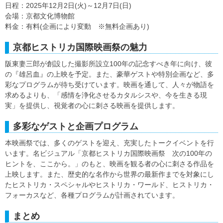
日程：2025年12月2日(火)～12月7日(日)
会場：京都文化博物館
料金：有料(企画により変動 ※無料企画あり)
京都ヒストリカ国際映画祭の魅力
阪東妻三郎が創設した撮影所設立100年の記念すべき年に向け、彼
の『雄呂血』の上映を予定。また、豪華ゲストや特別企画など、多
彩なプログラムが待ち受けています。映画を通して、人々が物語を
求めるよりも、「感情を浄化させるカタルシスや、今を生きる現
実」を提供し、視覚者の心に刺さる映画を提供します。
多彩なゲストと企画プログラム
本映画祭では、多くのゲストを迎え、充実したトークイベントを行
います。名ビジュアル「京都ヒストリカ国際映画祭 次の100年の
ヒントを、ここから。」のもと、映画を観る者の心に刺さる作品を
上映します。また、歴史的な名作から世界の最新作までを対象にし
たヒストリカ・スペシャルやヒストリカ・ワールド、ヒストリカ・
フォーカスなど、各種プログラムが計画されています。
まとめ