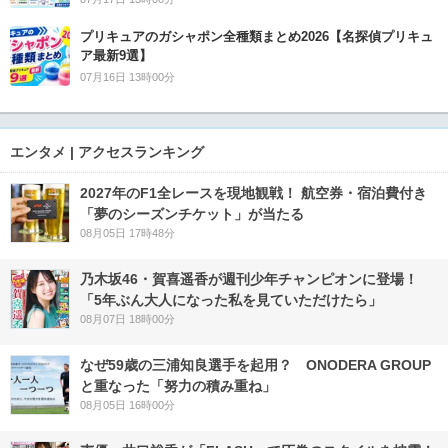
プリキュアのガシャポン全種類まとめ2026【名探偵プリキュ
ア最新9選】
07月16日 13時00分
エンタメ | アクセスランキング
2027年のF1全レースを現地観戦！ 航空券・宿泊費付き
「夢のシーズンチケット」が当たる
08月05日 17時48分
乃木坂46・賀喜遥香が週刊少年チャンピオンに登場！
「5年ぶん大人になった私を見ていただけたら」
08月07日 18時00分
なぜ59歳の三浦知良選手を起用？ ONODERA GROUP
と重なった「努力の積み重ね」
08月05日 16時00分