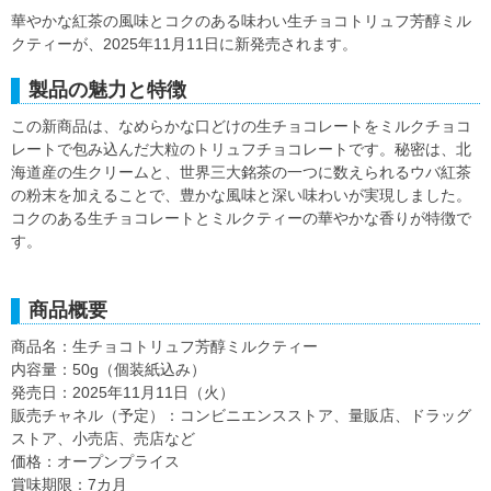
華やかな紅茶の風味とコクのある味わい生チョコトリュフ芳醇ミル
クティーが、2025年11月11日に新発売されます。
製品の魅力と特徴
この新商品は、なめらかな口どけの生チョコレートをミルクチョコ
レートで包み込んだ大粒のトリュフチョコレートです。秘密は、北
海道産の生クリームと、世界三大銘茶の一つに数えられるウバ紅茶
の粉末を加えることで、豊かな風味と深い味わいが実現しました。
コクのある生チョコレートとミルクティーの華やかな香りが特徴で
す。
商品概要
商品名：生チョコトリュフ芳醇ミルクティー
内容量：50g（個装紙込み）
発売日：2025年11月11日（火）
販売チャネル（予定）：コンビニエンスストア、量販店、ドラッグ
ストア、小売店、売店など
価格：オープンプライス
賞味期限：7カ月