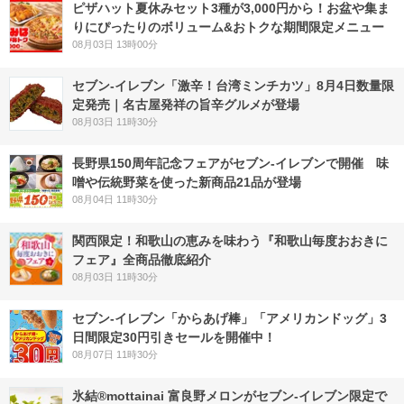
ピザハット夏休みセット3種が3,000円から！お盆や集ま
りにぴったりのボリューム&おトクな期間限定メニュー
08月03日 13時00分
セブン-イレブン「激辛！台湾ミンチカツ」8月4日数量限
定発売｜名古屋発祥の旨辛グルメが登場
08月03日 11時30分
長野県150周年記念フェアがセブン-イレブンで開催 味
噌や伝統野菜を使った新商品21品が登場
08月04日 11時30分
関西限定！和歌山の恵みを味わう『和歌山毎度おおきに
フェア』全商品徹底紹介
08月03日 11時30分
セブン‐イレブン「からあげ棒」「アメリカンドッグ」3
日間限定30円引きセールを開催中！
08月07日 11時30分
氷結®mottainai 富良野メロンがセブン‐イレブン限定で