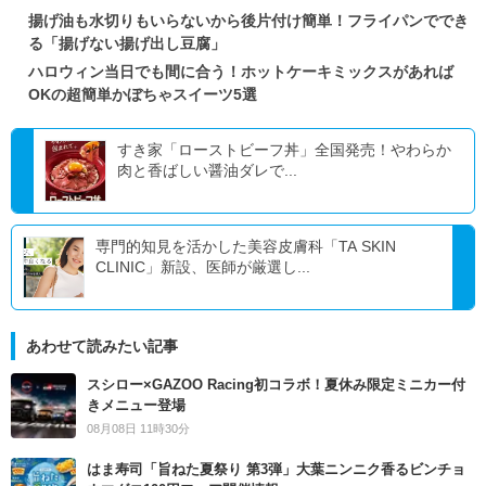
揚げ油も水切りもいらないから後片付け簡単！フライパンででき
る「揚げない揚げ出し豆腐」
ハロウィン当日でも間に合う！ホットケーキミックスがあれば
OKの超簡単かぼちゃスイーツ5選
すき家「ローストビーフ丼」全国発売！やわらか
肉と香ばしい醤油ダレで...
専門的知見を活かした美容皮膚科「TA SKIN
CLINIC」新設、医師が厳選し...
あわせて読みたい記事
スシロー×GAZOO Racing初コラボ！夏休み限定ミニカー付
きメニュー登場
08月08日 11時30分
はま寿司「旨ねた夏祭り 第3弾」大葉ニンニク香るビンチョ