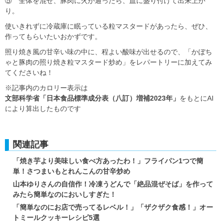
⑤ 全体を混ぜ、豚肉に火が通ったら、皿に盛り付けて出来上が
り。
使いきれずに冷蔵庫に眠っている粒マスタードがあったら、ぜひ、
作ってもらいたいおかずです。
照り焼き風の甘辛い味の中に、程よい酸味が出せるので、「かぼち
ゃと豚肉の照り焼き粒マスタード炒め」をレパートリーに加えてみ
てくださいね！
※記事内のカロリー表示は
文部科学省「日本食品標準成分表（八訂）増補2023年」
をもとにAI
により算出したものです
関連記事
「焼き芋より美味しい食べ方あったわ！」フライパン1つで簡
単！さつまいもとれんこんの甘辛炒め
山本ゆりさんの自信作！冷凍うどんで「絶品混ぜそば」を作って
みたら簡単なのにおいしすぎた！
「簡単なのにお店で売ってるレベル！」「ザクザク食感！」オー
トミールクッキーレシピ5選