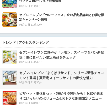
ウマグロ100円フェア開催情報
08月07日 11時30分
セブン‐イレブン「カレーフェス」全15品商品詳細とお得な限
定キャンペーン情報
08月07日 11時30分
トレンド | アクセスランキング
セブン‐イレブンに爽やか「レモン」スイーツ＆パン新登
場！夏に食べたい限定商品をチェック
08月03日 11時30分
セブン‐イレブン「よくばりサンド」シリーズ新作チョコ
ミント登場｜夏限定スイーツサンドの爽快な魅力
08月06日 11時30分
ピザハット夏休みセット3種が3,000円から！お盆や集ま
りにぴったりのボリューム&おトクな期間限定メニュー
08月03日 13時00分