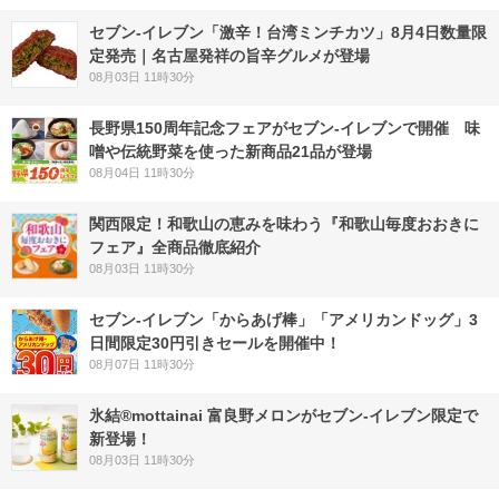
セブン-イレブン「激辛！台湾ミンチカツ」8月4日数量限
定発売｜名古屋発祥の旨辛グルメが登場
08月03日 11時30分
長野県150周年記念フェアがセブン-イレブンで開催 味
噌や伝統野菜を使った新商品21品が登場
08月04日 11時30分
関西限定！和歌山の恵みを味わう『和歌山毎度おおきに
フェア』全商品徹底紹介
08月03日 11時30分
セブン‐イレブン「からあげ棒」「アメリカンドッグ」3
日間限定30円引きセールを開催中！
08月07日 11時30分
氷結®mottainai 富良野メロンがセブン‐イレブン限定で
新登場！
08月03日 11時30分