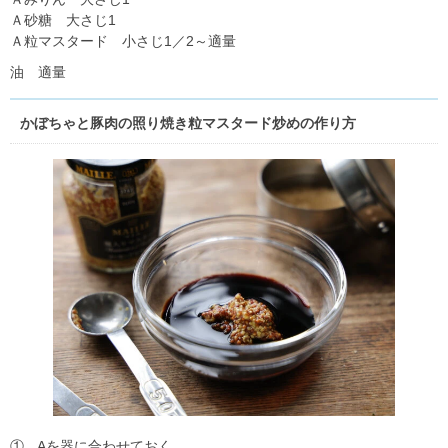
Ａ砂糖 大さじ1
Ａ粒マスタード 小さじ1／2～適量
油 適量
かぼちゃと豚肉の照り焼き粒マスタード炒めの作り方
① Aを器に合わせておく。