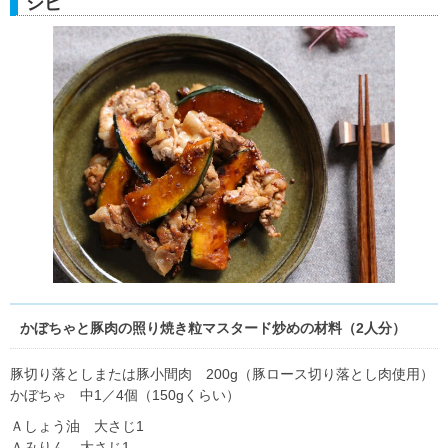
シピ
かぼちゃと豚肉の照り焼き粒マスタード炒めの材料（2人分）
豚切り落としまたは豚小間肉 200g（豚ロース切り落とし肉使用）
かぼちゃ 中1／4個（150gくらい）
Ａしょう油 大さじ1
Ａみりん 大さじ1