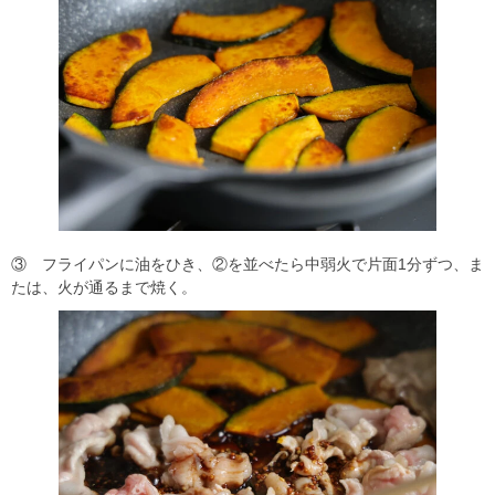
③ フライパンに油をひき、②を並べたら中弱火で片面1分ずつ、ま
たは、火が通るまで焼く。