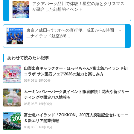
アクアパーク品川で体験！星空の海とクリスマス
が融合した幻想的イベント
東京／成田-パラオへの直行便、成田から5時間！ -
ユナイテッド航空が8...
あわせて読みたい記事
山梨出身キャラクター・ほっぺちゃん×富士急ハイランド初
コラボ サン宝石フェア2026の魅力と楽しみ方
08月07日 9時00分
ムーミンバレーパーク夏イベント徹底解説！花火や新グリー
ティングや限定パス情報も
08月06日 16時00分
富士急ハイランド「ZOKKON」200万人突破記念セレモニー
＆新エリア開業情報
08月06日 16時00分