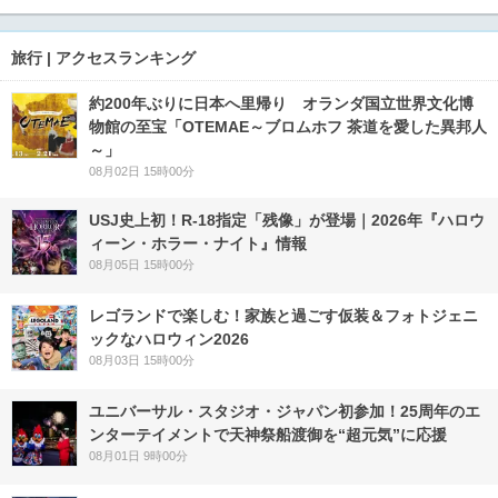
旅行 | アクセスランキング
約200年ぶりに日本へ里帰り オランダ国立世界文化博
物館の至宝「OTEMAE～ブロムホフ 茶道を愛した異邦人
～」
08月02日 15時00分
USJ史上初！R-18指定「残像」が登場｜2026年『ハロウ
ィーン・ホラー・ナイト』情報
08月05日 15時00分
レゴランドで楽しむ！家族と過ごす仮装＆フォトジェニ
ックなハロウィン2026
08月03日 15時00分
ユニバーサル・スタジオ・ジャパン初参加！25周年のエ
ンターテイメントで天神祭船渡御を“超元気”に応援
08月01日 9時00分