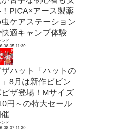
！PICA×アース製薬
の虫ケアステーション
で快適キャンプ体験
レンド
6-08-05 11:30
ピザハット「ハットの
日」8月は新作ビビン
バピザ登場！Mサイズ
810円～の特大セール
開催
レンド
6-08-07 11:30