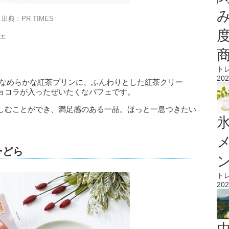
出典：PR TIMES
ェ
ト
202
はなめらかな紅茶プリンに、ふんわりとした紅茶クリー
ョコラが入ったぜいたくなパフェです。
しむことができ、満足感のある一品。ほっと一息つきたい
氷
ーどら
ト
202