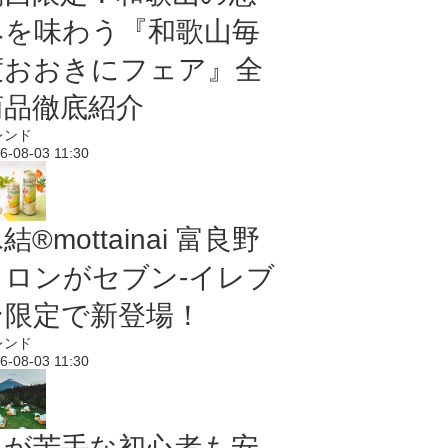
みを味わう『和歌山毎
度おおきにフェア』全
商品徹底紹介
レンド
6-08-03 11:30
結®mottainai 富良野
メロンがセブン‐イレブ
ン限定で新登場！
レンド
6-08-03 11:30
虫が苦手な初心者も安