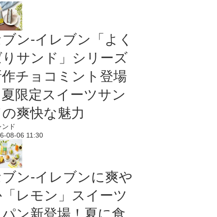
セブン‐イレブン「よく
ばりサンド」シリーズ
新作チョコミント登場
｜夏限定スイーツサン
ドの爽快な魅力
レンド
6-08-06 11:30
セブン‐イレブンに爽や
か「レモン」スイーツ
＆パン新登場！夏に食