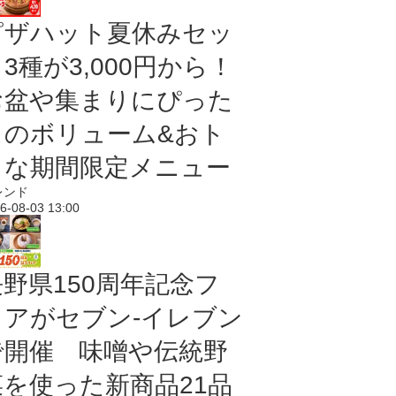
ピザハット夏休みセッ
3種が3,000円から！
お盆や集まりにぴった
りのボリューム&おト
クな期間限定メニュー
レンド
6-08-03 13:00
長野県150周年記念フ
ェアがセブン-イレブン
で開催 味噌や伝統野
菜を使った新商品21品