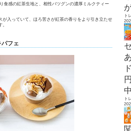
とり食感の紅茶生地と、相性バツグンの濃厚ミルクティー
ト
スが入っていて、ほろ苦さが紅茶の香りをより引き立たせ
202
す。
キパフェ
ト
202