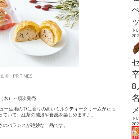
ト
202
出典：PR TIMES
日（木）～順次発売
シュー生地の中に香りの高いミルクティークリームがたっ
っていて、紅茶の濃淡や食感を楽しめますよ。
ト
202
さのバランスが絶妙な一品です。