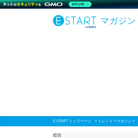
無料診断
マガジン
E START トップページ
>
トレンド
>
マガジン
総合