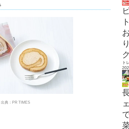
キ
ト
ト
202
出典：PR TIMES