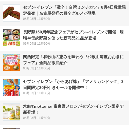
セブン-イレブン「激辛！台湾ミンチカツ」8月4日数量限
定発売｜名古屋発祥の旨辛グルメが登場
08月03日 11時30分
長野県150周年記念フェアがセブン-イレブンで開催 味
噌や伝統野菜を使った新商品21品が登場
08月04日 11時30分
関西限定！和歌山の恵みを味わう『和歌山毎度おおきに
フェア』全商品徹底紹介
08月03日 11時30分
セブン‐イレブン「からあげ棒」「アメリカンドッグ」3
日間限定30円引きセールを開催中！
08月07日 11時30分
氷結®mottainai 富良野メロンがセブン‐イレブン限定で
新登場！
08月03日 11時30分