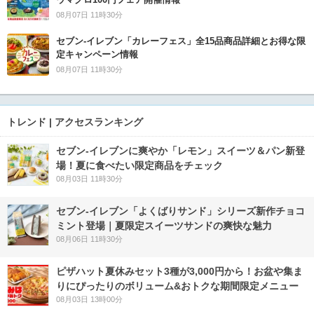
08月07日 11時30分
セブン‐イレブン「カレーフェス」全15品商品詳細とお得な限
定キャンペーン情報
08月07日 11時30分
トレンド | アクセスランキング
セブン‐イレブンに爽やか「レモン」スイーツ＆パン新登
場！夏に食べたい限定商品をチェック
08月03日 11時30分
セブン‐イレブン「よくばりサンド」シリーズ新作チョコ
ミント登場｜夏限定スイーツサンドの爽快な魅力
08月06日 11時30分
ピザハット夏休みセット3種が3,000円から！お盆や集ま
りにぴったりのボリューム&おトクな期間限定メニュー
08月03日 13時00分