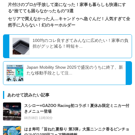
片付けのプロが手放して楽になった！家事も暮らしも快適にす
る“捨てても困らなかったもの”3選
セリアで買えなかった人…キャンドゥへ急ぐんだ！人気すぎて全
然手に入らない！幻のキーホルダー
100均のコレ良すぎてみんなに広めたい！家事の負
担がグッと減る！時短キ...
Japan Mobility Show 2025で盛況のうちに終了、新
たな移動手段として注...
あわせて読みたい記事
スシロー×GAZOO Racing初コラボ！夏休み限定ミニカー付
きメニュー登場
08月08日 11時30分
はま寿司「旨ねた夏祭り 第3弾」大葉ニンニク香るビンチョ
ウマグロ100円フェア開催情報