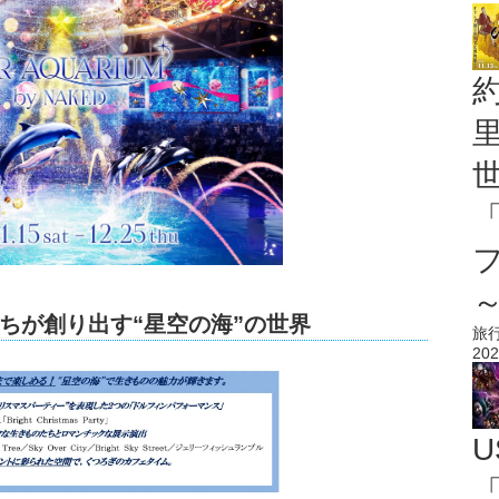
ちが創り出す“星空の海”の世界
旅
202
U
「