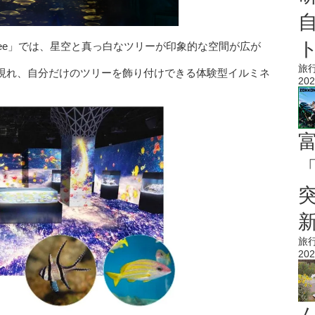
as Tree」では、星空と真っ白なツリーが印象的な空間が広が
旅
現れ、自分だけのツリーを飾り付けできる体験型イルミネ
202
「
旅
202