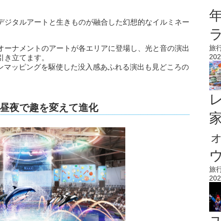
デジタルアートと生きものが融合した幻想的なイルミネー
旅
スマスオーナメントのアートが各エリアに登場し、光と音の演出
202
引き立てます。
ョンマッピングを駆使した没入感あふれる演出も見どころの
昼夜で趣を変えて進化
ウ
旅
202