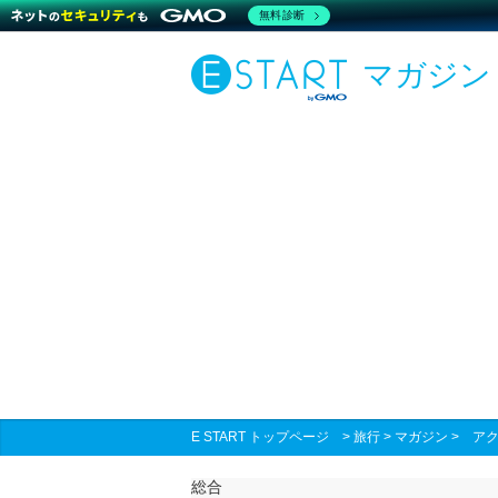
無料診断
マガジン
E START トップページ
>
旅行
>
マガジン
>
ア
総合