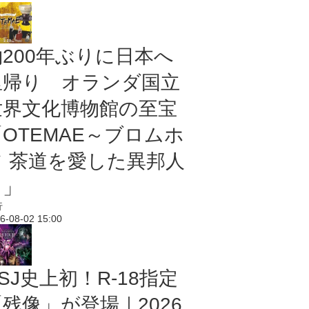
約200年ぶりに日本へ
里帰り オランダ国立
世界文化博物館の至宝
「OTEMAE～ブロムホ
フ 茶道を愛した異邦人
～」
行
6-08-02 15:00
SJ史上初！R-18指定
残像」が登場｜2026