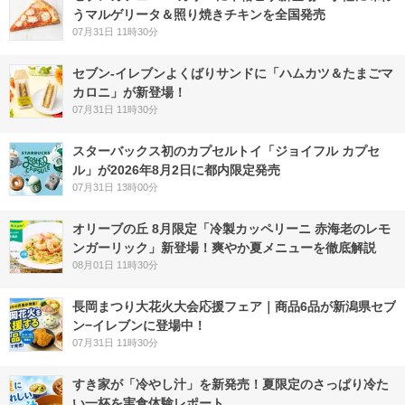
うマルゲリータ＆照り焼きチキンを全国発売
07月31日 11時30分
セブン‐イレブンよくばりサンドに「ハムカツ＆たまごマ
カロニ」が新登場！
07月31日 11時30分
スターバックス初のカプセルトイ「ジョイフル カプセ
ル」が2026年8月2日に都内限定発売
07月31日 13時00分
オリーブの丘 8月限定「冷製カッペリーニ 赤海老のレモ
ンガーリック」新登場！爽やか夏メニューを徹底解説
08月01日 11時30分
長岡まつり大花火大会応援フェア｜商品6品が新潟県セブ
ン−イレブンに登場中！
07月31日 11時30分
すき家が「冷やし汁」を新発売！夏限定のさっぱり冷た
い一杯を実食体験レポート