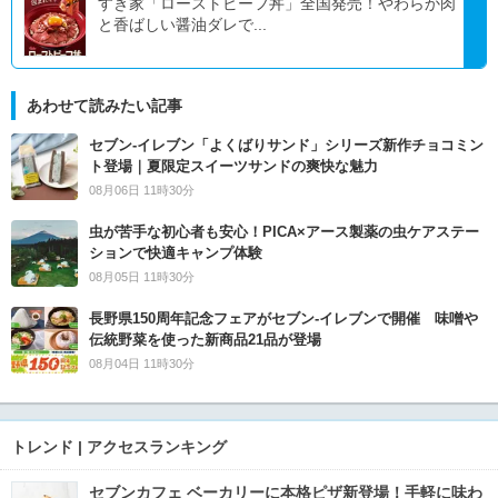
すき家「ローストビーフ丼」全国発売！やわらか肉
と香ばしい醤油ダレで...
あわせて読みたい記事
セブン‐イレブン「よくばりサンド」シリーズ新作チョコミン
ト登場｜夏限定スイーツサンドの爽快な魅力
08月06日 11時30分
虫が苦手な初心者も安心！PICA×アース製薬の虫ケアステー
ションで快適キャンプ体験
08月05日 11時30分
長野県150周年記念フェアがセブン-イレブンで開催 味噌や
伝統野菜を使った新商品21品が登場
08月04日 11時30分
トレンド | アクセスランキング
セブンカフェ ベーカリーに本格ピザ新登場！手軽に味わ