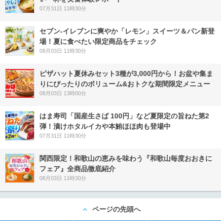
07月31日 11時30分
セブン‐イレブンに爽やか「レモン」スイーツ＆パン新登
場！夏に食べたい限定商品をチェック
08月03日 11時30分
ピザハット夏休みセット3種が3,000円から！お盆や集ま
りにぴったりのボリューム&おトクな期間限定メニュー
08月03日 13時00分
はま寿司「国産生さば 100円」など夏限定の旨ねた第2
弾！漬けホタルイカや本鮪ほほ肉も登場中
07月31日 11時30分
関西限定！和歌山の恵みを味わう『和歌山毎度おおきに
フェア』全商品徹底紹介
08月03日 11時30分
ページの先頭へ