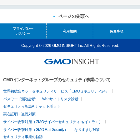
ページの先頭へ
プライバシー
利用規約
免責事項
ポリシー
Copyright © 2026 GMO INSIGHT Inc. All Rights Reserved.
GMOインターネットグループのセキュリティ事業について
世界初総合ネットセキュリティサービス「GMOセキュリティ24」
パスワード漏洩診断
Webサイトリスク診断
セキュリティ相談AIチャットボット
実在証明・盗聴対策
サイバー攻撃対策（GMOサイバーセキュリティ byイエラエ）
サイバー攻撃対策（GMO Flatt Security）
なりすまし対策
セキュリティ事業の軌跡