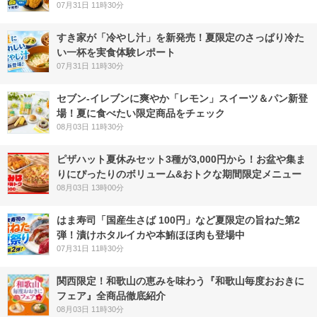
07月31日 11時30分
すき家が「冷やし汁」を新発売！夏限定のさっぱり冷た
い一杯を実食体験レポート
07月31日 11時30分
セブン‐イレブンに爽やか「レモン」スイーツ＆パン新登
場！夏に食べたい限定商品をチェック
08月03日 11時30分
ピザハット夏休みセット3種が3,000円から！お盆や集ま
りにぴったりのボリューム&おトクな期間限定メニュー
08月03日 13時00分
はま寿司「国産生さば 100円」など夏限定の旨ねた第2
弾！漬けホタルイカや本鮪ほほ肉も登場中
07月31日 11時30分
関西限定！和歌山の恵みを味わう『和歌山毎度おおきに
フェア』全商品徹底紹介
08月03日 11時30分