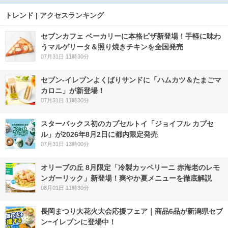
トレンド | アクセスランキング
セブンカフェ ベーカリーに本格ピザ新登場！手軽に味わ
うマルゲリータ＆照り焼きチキンを全国発売
07月31日 11時30分
セブン‐イレブンよくばりサンドに「ハムカツ＆たまごマ
カロニ」が新登場！
07月31日 11時30分
スターバックス初のカプセルトイ「ジョイフル カプセ
ル」が2026年8月2日に都内限定発売
07月31日 13時00分
オリーブの丘 8月限定「冷製カッペリーニ 赤海老のレモ
ンガーリック」新登場！爽やか夏メニューを徹底解説
08月01日 11時30分
長岡まつり大花火大会応援フェア｜商品6品が新潟県セブ
ン−イレブンに登場中！