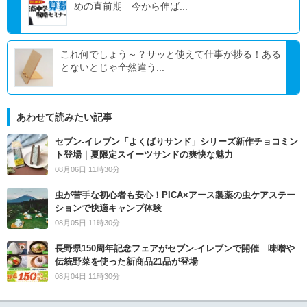
めの直前期 今から伸ば...
これ何でしょう～？サッと使えて仕事が捗る！ある
とないとじゃ全然違う...
あわせて読みたい記事
セブン‐イレブン「よくばりサンド」シリーズ新作チョコミン
ト登場｜夏限定スイーツサンドの爽快な魅力
08月06日 11時30分
虫が苦手な初心者も安心！PICA×アース製薬の虫ケアステー
ションで快適キャンプ体験
08月05日 11時30分
長野県150周年記念フェアがセブン-イレブンで開催 味噌や
伝統野菜を使った新商品21品が登場
08月04日 11時30分