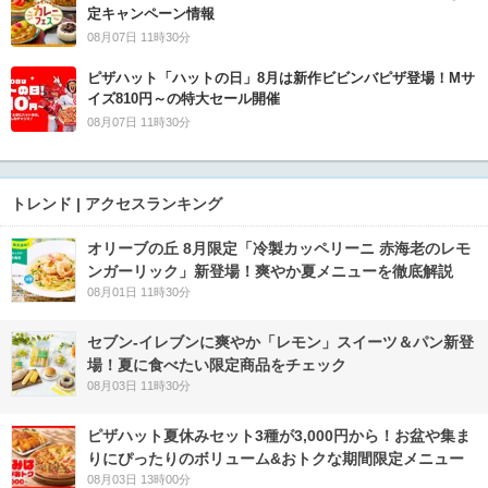
定キャンペーン情報
08月07日 11時30分
ピザハット「ハットの日」8月は新作ビビンバピザ登場！Mサ
イズ810円～の特大セール開催
08月07日 11時30分
トレンド | アクセスランキング
オリーブの丘 8月限定「冷製カッペリーニ 赤海老のレモ
ンガーリック」新登場！爽やか夏メニューを徹底解説
08月01日 11時30分
セブン‐イレブンに爽やか「レモン」スイーツ＆パン新登
場！夏に食べたい限定商品をチェック
08月03日 11時30分
ピザハット夏休みセット3種が3,000円から！お盆や集ま
りにぴったりのボリューム&おトクな期間限定メニュー
08月03日 13時00分