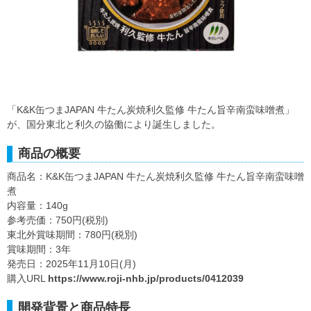
「K&K缶つまJAPAN 牛たん炭焼利久監修 牛たん旨辛南蛮味噌煮」
が、国分東北と利久の協働により誕生しました。
商品の概要
商品名：K&K缶つまJAPAN 牛たん炭焼利久監修 牛たん旨辛南蛮味噌
煮
内容量：140g
参考売価：750円(税別)
東北外賞味期間：780円(税別)
賞味期間：3年
発売日：2025年11月10日(月)
購入URL
https://www.roji-nhb.jp/products/0412039
開発背景と商品特長