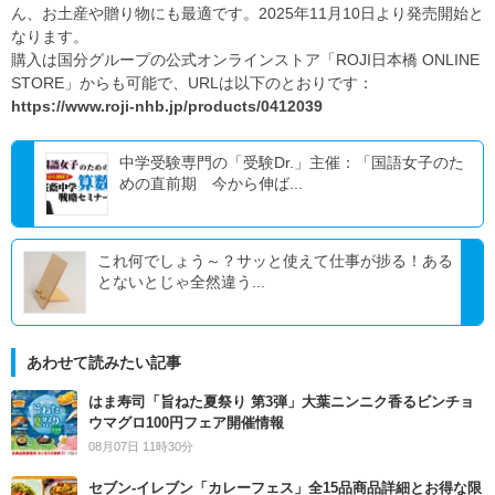
ん、お土産や贈り物にも最適です。2025年11月10日より発売開始と
なります。
購入は国分グループの公式オンラインストア「ROJI日本橋 ONLINE
STORE」からも可能で、URLは以下のとおりです：
https://www.roji-nhb.jp/products/0412039
中学受験専門の「受験Dr.」主催：「国語女子のた
めの直前期 今から伸ば...
これ何でしょう～？サッと使えて仕事が捗る！ある
とないとじゃ全然違う...
あわせて読みたい記事
はま寿司「旨ねた夏祭り 第3弾」大葉ニンニク香るビンチョ
ウマグロ100円フェア開催情報
08月07日 11時30分
セブン‐イレブン「カレーフェス」全15品商品詳細とお得な限