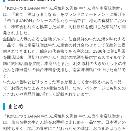
「K&K缶つまJAPAN 牛たん炭焼利久監修 牛たん旨辛南蛮味噌煮」
は、「肴で、酒はうまくなる」をブランドステートメントに掲げる
「缶つまJAPAN」シリーズの新たな一品です。地元の食材にこだわ
り、株式会社利久と協業した結果、同社原料を使用した本商品が開
発されました。
全国的に人気のあるご当地グルメ、仙台発祥の牛たん焼を味わえる
一品で、特に南蛮味噌は牛たん定食の付け合わせとして伝統的に提
供されてきました。仙台の代表格である利久は、1988年に第1号店
を開店以来、厚切りの牛たんと東北の地酒を提供するスタイルで全
国に約80店舗を展開。本商品もまた、利久原料の大きめカットの牛
たんと鎌田醤油の仙台味噌を使用し、南蛮味噌風に仕上げた逸品で
す。
牛たんの旨味とピリッとした辛さが相まって食べ応えのある一品
で、お酒のおつまみとの相性は抜群。なお、パッケージにも利久の
こだわりや商品詳細が詳しく記載されています。
まとめ
「K&K缶つまJAPAN 牛たん炭焼利久監修 牛たん旨辛南蛮味噌煮」
は、仙台名物の牛たん焼をお手軽に楽しめる一品です。日本酒との
相性も良く、地元の食材にこだわったその味は、おつまみはもちろ