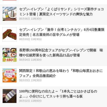
セブン‐イレブン「よくばりサンド」シリーズ新作チョコ
ミント登場｜夏限定スイーツサンドの爽快な魅力
08月06日 11時30分
セブン-イレブン「激辛！台湾ミンチカツ」8月4日数量限
定発売｜名古屋発祥の旨辛グルメが登場
08月03日 11時30分
長野県150周年記念フェアがセブン-イレブンで開催 味
噌や伝統野菜を使った新商品21品が登場
08月04日 11時30分
関西限定！和歌山の恵みを味わう『和歌山毎度おおきに
フェア』全商品徹底紹介
08月03日 11時30分
100均に便利なの出たよ～「1本丸ごとはかさばるの
よ…」小分けにしてスッキリ持ち運べる板
08月02日 11時00分