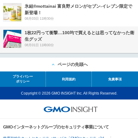
氷結®mottainai 富良野メロンがセブン‐イレブン限定で
新登場！
08月03日 11時30分
1枚22円って衝撃…100均で買えるとは思ってなかった衛
生グッズ
08月01日 11時00分
ページの先頭へ
プライバシー
利用規約
免責事項
ポリシー
Copyright © 2026 GMO INSIGHT Inc. All Rights Reserved.
GMOインターネットグループのセキュリティ事業について