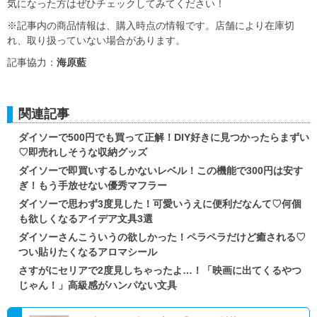
気になった方はぜひチェックしてみてください！
※記事内の商品情報は、購入時点の情報です。店舗により在庫切
れ、取り扱っていない場合があります。
記事協力：
海原藍
関連記事
ダイソーで500円でも買って正解！DIY好きに見つかったらまずい
♡即売れしそうな収納グッズ
ダイソーで即買いするしかないレベル！この機能で300円は安す
ぎ！もう手放せない優秀マフラー
ダイソーで思わず3度見した！可愛いうえに便利だなんて♡何個
も欲しくなるアイデア文具3選
ダイソーさんこういうの欲しかった！ペラペラだけど癒される♡
つい貼りたくなるアロマシール
さすがにセリアで2度見しちゃったよ…！「映画に出てくるやつ
じゃん！」高級感がハンパない文具