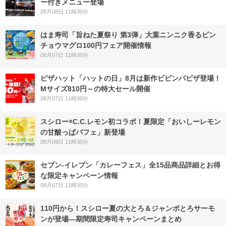
ー付きメニュー登場
08月08日 11時30分
はま寿司「旨ねた夏祭り 第3弾」大葉ニンニク香るビン
チョウマグロ100円フェア開催情報
08月07日 11時30分
ピザハット「ハットの日」8月は新作ビビンバピザ登場！
Mサイズ810円～の特大セール開催
08月07日 11時30分
スシロー×C.C.レモン初コラボ！夏限定「おいしーレモン
の甘酸っぱパフェ」新登場
08月09日 11時30分
セブン‐イレブン「カレーフェス」全15品商品詳細とお得
な限定キャンペーン情報
08月07日 11時30分
110円から！スシロー夏の大とろ＆ジャンボとろサーモ
ンが登場―期間限定寿司キャンペーンまとめ