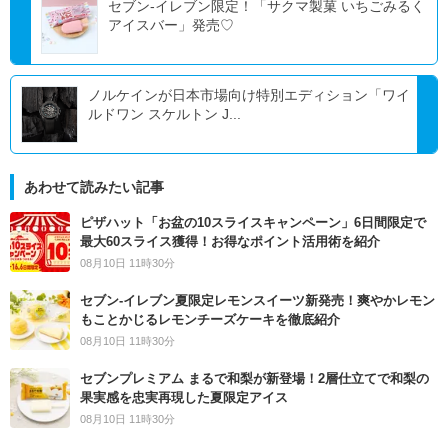
セブン‐イレブン限定！「サクマ製菓 いちごみるく
アイスバー」発売♡
ノルケインが日本市場向け特別エディション「ワイ
ルドワン スケルトン J...
あわせて読みたい記事
ピザハット「お盆の10スライスキャンペーン」6日間限定で
最大60スライス獲得！お得なポイント活用術を紹介
08月10日 11時30分
セブン‐イレブン夏限定レモンスイーツ新発売！爽やかレモン
もことかじるレモンチーズケーキを徹底紹介
08月10日 11時30分
セブンプレミアム まるで和梨が新登場！2層仕立てで和梨の
果実感を忠実再現した夏限定アイス
08月10日 11時30分