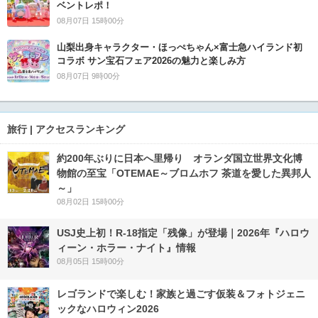
ベントレポ！
08月07日 15時00分
山梨出身キャラクター・ほっぺちゃん×富士急ハイランド初
コラボ サン宝石フェア2026の魅力と楽しみ方
08月07日 9時00分
旅行 | アクセスランキング
約200年ぶりに日本へ里帰り オランダ国立世界文化博
物館の至宝「OTEMAE～ブロムホフ 茶道を愛した異邦人
～」
08月02日 15時00分
USJ史上初！R-18指定「残像」が登場｜2026年『ハロウ
ィーン・ホラー・ナイト』情報
08月05日 15時00分
レゴランドで楽しむ！家族と過ごす仮装＆フォトジェニ
ックなハロウィン2026