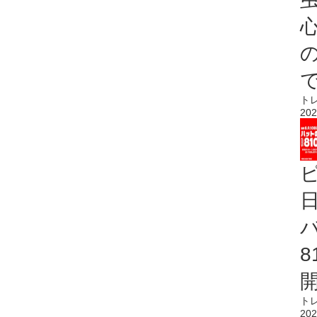
心
ト
202
ト
202