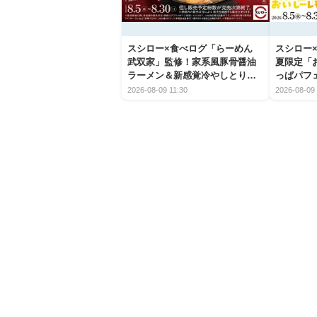
スシロー×食べログ「らーめん
スシロー×
武双家」監修！家系風豚骨醤油
夏限定「
ラーメン＆新感覚冷やしとり天
っぱパフ
うどんが新登場
2026-08-09 11:30
2026-08-09 