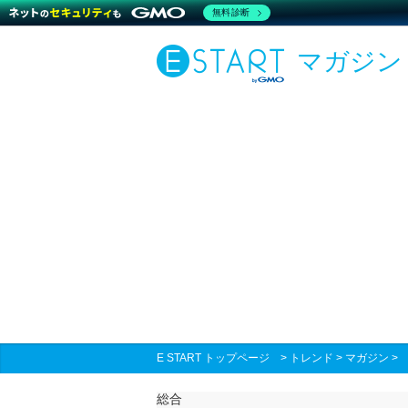
無料診断
マガジン
E START トップページ
>
トレンド
>
マガジン
総合