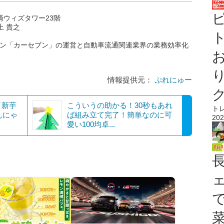
大崎ウィズタワー23階
上 貴之
ト
ーン「カーセブン」の運営と自動車流通関連業界の業務効率化
情報提供元：
ぷれにゅー
「新芋
こういうの助かる！30秒もあれ
ト
んにゃ
ば組み立て完了！簡単なのに可
202
愛い100均卓...