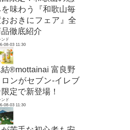
みを味わう『和歌山毎
度おおきにフェア』全
商品徹底紹介
レンド
6-08-03 11:30
結®mottainai 富良野
メロンがセブン‐イレブ
ン限定で新登場！
レンド
6-08-03 11:30
虫が苦手な初心者も安