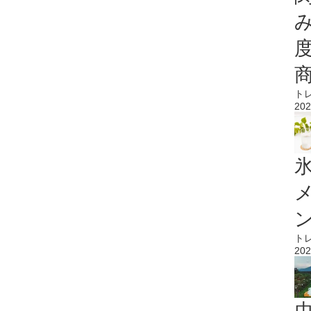
ト
202
氷
ト
202