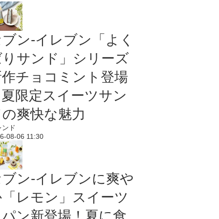
セブン‐イレブン「よく
ばりサンド」シリーズ
新作チョコミント登場
｜夏限定スイーツサン
ドの爽快な魅力
レンド
6-08-06 11:30
セブン‐イレブンに爽や
か「レモン」スイーツ
＆パン新登場！夏に食