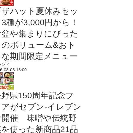
ピザハット夏休みセッ
3種が3,000円から！
お盆や集まりにぴった
りのボリューム&おト
クな期間限定メニュー
レンド
6-08-03 13:00
長野県150周年記念フ
ェアがセブン-イレブン
で開催 味噌や伝統野
菜を使った新商品21品