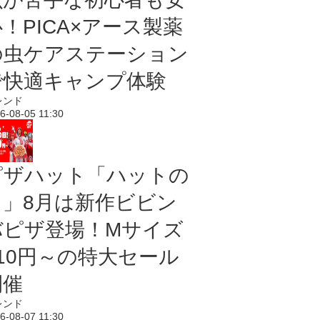
！PICA×アース製薬
の虫ケアステーション
で快適キャンプ体験
レンド
6-08-05 11:30
ピザハット「ハットの
日」8月は新作ビビン
バピザ登場！Mサイズ
810円～の特大セール
開催
レンド
6-08-07 11:30