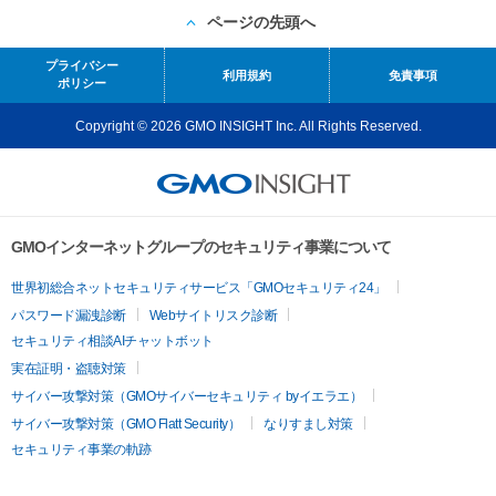
ページの先頭へ
プライバシー
利用規約
免責事項
ポリシー
Copyright © 2026 GMO INSIGHT Inc. All Rights Reserved.
GMOインターネットグループのセキュリティ事業について
世界初総合ネットセキュリティサービス「GMOセキュリティ24」
パスワード漏洩診断
Webサイトリスク診断
セキュリティ相談AIチャットボット
実在証明・盗聴対策
サイバー攻撃対策（GMOサイバーセキュリティ byイエラエ）
サイバー攻撃対策（GMO Flatt Security）
なりすまし対策
セキュリティ事業の軌跡