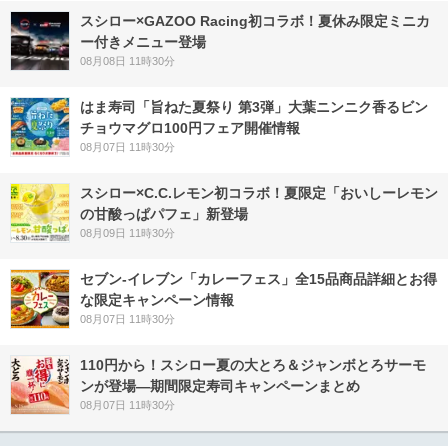
スシロー×GAZOO Racing初コラボ！夏休み限定ミニカ
ー付きメニュー登場
08月08日 11時30分
はま寿司「旨ねた夏祭り 第3弾」大葉ニンニク香るビン
チョウマグロ100円フェア開催情報
08月07日 11時30分
スシロー×C.C.レモン初コラボ！夏限定「おいしーレモン
の甘酸っぱパフェ」新登場
08月09日 11時30分
セブン‐イレブン「カレーフェス」全15品商品詳細とお得
な限定キャンペーン情報
08月07日 11時30分
110円から！スシロー夏の大とろ＆ジャンボとろサーモ
ンが登場―期間限定寿司キャンペーンまとめ
08月07日 11時30分