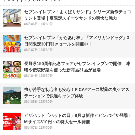
セブン‐イレブン「よくばりサンド」シリーズ新作チョコ
ミント登場｜夏限定スイーツサンドの爽快な魅力
08月06日 11時30分
セブン‐イレブン「からあげ棒」「アメリカンドッグ」3
日間限定30円引きセールを開催中！
08月07日 11時30分
長野県150周年記念フェアがセブン-イレブンで開催 味
噌や伝統野菜を使った新商品21品が登場
08月04日 11時30分
虫が苦手な初心者も安心！PICA×アース製薬の虫ケアス
テーションで快適キャンプ体験
08月05日 11時30分
ピザハット「ハットの日」8月は新作ビビンバピザ登場！
Mサイズ810円～の特大セール開催
08月07日 11時30分