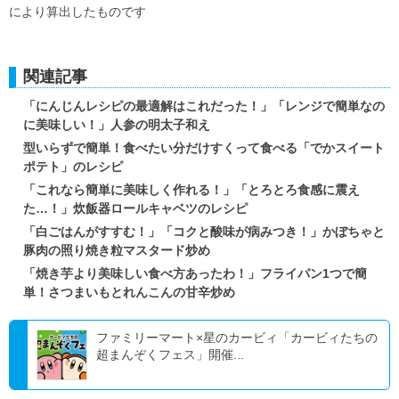
により算出したものです
関連記事
「にんじんレシピの最適解はこれだった！」「レンジで簡単なの
に美味しい！」人参の明太子和え
型いらずで簡単！食べたい分だけすくって食べる「でかスイート
ポテト」のレシピ
「これなら簡単に美味しく作れる！」「とろとろ食感に震え
た…！」炊飯器ロールキャベツのレシピ
「白ごはんがすすむ！」「コクと酸味が病みつき！」かぼちゃと
豚肉の照り焼き粒マスタード炒め
「焼き芋より美味しい食べ方あったわ！」フライパン1つで簡
単！さつまいもとれんこんの甘辛炒め
ファミリーマート×星のカービィ「カービィたちの
超まんぞくフェス」開催...