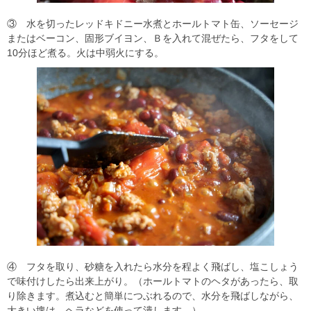
③ 水を切ったレッドキドニー水煮とホールトマト缶、ソーセージ
またはベーコン、固形ブイヨン、Ｂを入れて混ぜたら、フタをして
10分ほど煮る。火は中弱火にする。
④ フタを取り、砂糖を入れたら水分を程よく飛ばし、塩こしょう
で味付けしたら出来上がり。（ホールトマトのヘタがあったら、取
り除きます。煮込むと簡単につぶれるので、水分を飛ばしながら、
大きい塊は、ヘラなどを使って潰します。）