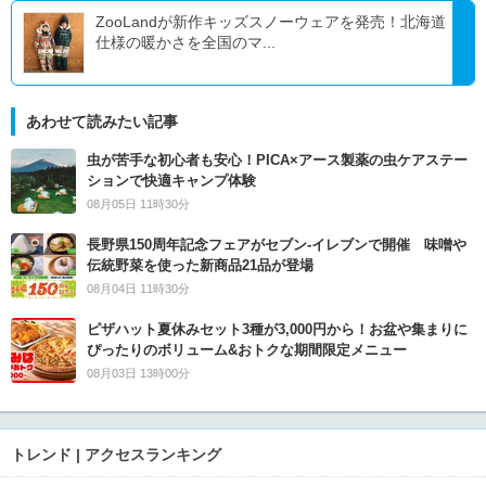
ZooLandが新作キッズスノーウェアを発売！北海道
仕様の暖かさを全国のマ...
あわせて読みたい記事
虫が苦手な初心者も安心！PICA×アース製薬の虫ケアステー
ションで快適キャンプ体験
08月05日 11時30分
長野県150周年記念フェアがセブン-イレブンで開催 味噌や
伝統野菜を使った新商品21品が登場
08月04日 11時30分
ピザハット夏休みセット3種が3,000円から！お盆や集まりに
ぴったりのボリューム&おトクな期間限定メニュー
08月03日 13時00分
トレンド | アクセスランキング