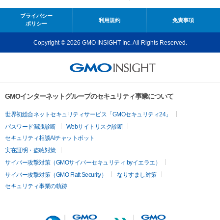
プライバシー
利用規約
免責事項
ポリシー
Copyright © 2026 GMO INSIGHT Inc. All Rights Reserved.
GMOインターネットグループのセキュリティ事業について
世界初総合ネットセキュリティサービス「GMOセキュリティ24」
パスワード漏洩診断
Webサイトリスク診断
セキュリティ相談AIチャットボット
実在証明・盗聴対策
サイバー攻撃対策（GMOサイバーセキュリティ byイエラエ）
サイバー攻撃対策（GMO Flatt Security）
なりすまし対策
セキュリティ事業の軌跡