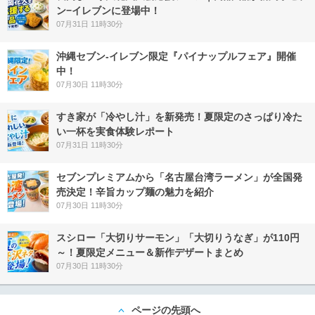
ン−イレブンに登場中！
07月31日 11時30分
沖縄セブン‐イレブン限定『パイナップルフェア』開催
中！
07月30日 11時30分
すき家が「冷やし汁」を新発売！夏限定のさっぱり冷た
い一杯を実食体験レポート
07月31日 11時30分
セブンプレミアムから「名古屋台湾ラーメン」が全国発
売決定！辛旨カップ麺の魅力を紹介
07月30日 11時30分
スシロー「大切りサーモン」「大切りうなぎ」が110円
～！夏限定メニュー＆新作デザートまとめ
07月30日 11時30分
ページの先頭へ