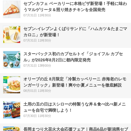
セブンカフェ ベーカリーに本格ピザ新登場！手軽に味わ
うマルゲリータ＆照り焼きチキンを全国発売
07月31日 11時30分
セブン‐イレブンよくばりサンドに「ハムカツ＆たまごマ
カロニ」が新登場！
07月31日 11時30分
スターバックス初のカプセルトイ「ジョイフル カプセ
ル」が2026年8月2日に都内限定発売
07月31日 13時00分
オリーブの丘 8月限定「冷製カッペリーニ 赤海老のレモ
ンガーリック」新登場！爽やか夏メニューを徹底解説
08月01日 11時30分
土用の丑の日はスシローの特製うな丼＆食べ比べ新メニ
ューを自宅で満喫しよう！
07月30日 11時30分
長岡まつり大花火大会応援フェア｜商品6品が新潟県セブ