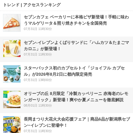
トレンド | アクセスランキング
セブンカフェ ベーカリーに本格ピザ新登場！手軽に味わ
うマルゲリータ＆照り焼きチキンを全国発売
07月31日 11時30分
セブン‐イレブンよくばりサンドに「ハムカツ＆たまごマ
カロニ」が新登場！
07月31日 11時30分
スターバックス初のカプセルトイ「ジョイフル カプセ
ル」が2026年8月2日に都内限定発売
07月31日 13時00分
オリーブの丘 8月限定「冷製カッペリーニ 赤海老のレモ
ンガーリック」新登場！爽やか夏メニューを徹底解説
08月01日 11時30分
長岡まつり大花火大会応援フェア｜商品6品が新潟県セブ
ン−イレブンに登場中！
07月31日 11時30分