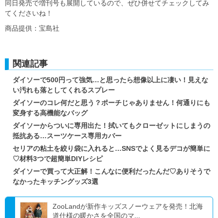
同日発売で増刊号も展開しているので、ぜひ併せてチェックしてみ
てくださいね！
商品提供：宝島社
関連記事
ダイソーで500円って強気…と思ったら想像以上に凄い！見えな
い汚れも落としてくれるスプレー
ダイソーのコレ何だと思う？ポーチじゃありません！何通りにも
変身する高機能なバッグ
ダイソーからついに専用出た！拭いてもクローゼットにしまうの
抵抗ある…スーツケース専用カバー
セリアの粘土を絞り袋に入れると…SNSでよく見るデコが簡単に
♡材料3つで超簡単DIYレシピ
ダイソーで買って大正解！こんなに便利だったんだ♡ありそうで
なかったキッチングッズ3選
ZooLandが新作キッズスノーウェアを発売！北海
道仕様の暖かさを全国のマ...