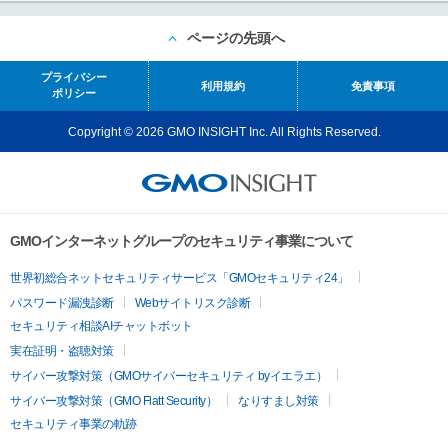
ページの先頭へ
プライバシー
利用規約
免責事項
ポリシー
Copyright © 2026 GMO INSIGHT Inc. All Rights Reserved.
GMOインターネットグループのセキュリティ事業について
世界初総合ネットセキュリティサービス「GMOセキュリティ24」
パスワード漏洩診断
Webサイトリスク診断
セキュリティ相談AIチャットボット
実在証明・盗聴対策
サイバー攻撃対策（GMOサイバーセキュリティ byイエラエ）
サイバー攻撃対策（GMO Flatt Security）
なりすまし対策
セキュリティ事業の軌跡