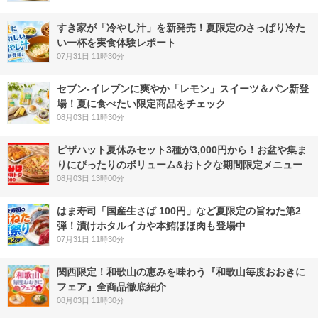
すき家が「冷やし汁」を新発売！夏限定のさっぱり冷た
い一杯を実食体験レポート
07月31日 11時30分
セブン‐イレブンに爽やか「レモン」スイーツ＆パン新登
場！夏に食べたい限定商品をチェック
08月03日 11時30分
ピザハット夏休みセット3種が3,000円から！お盆や集ま
りにぴったりのボリューム&おトクな期間限定メニュー
08月03日 13時00分
はま寿司「国産生さば 100円」など夏限定の旨ねた第2
弾！漬けホタルイカや本鮪ほほ肉も登場中
07月31日 11時30分
関西限定！和歌山の恵みを味わう『和歌山毎度おおきに
フェア』全商品徹底紹介
08月03日 11時30分