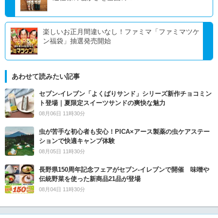
楽しいお正月間違いなし！ファミマ「ファミマツケ
ン福袋」抽選発売開始
あわせて読みたい記事
セブン‐イレブン「よくばりサンド」シリーズ新作チョコミン
ト登場｜夏限定スイーツサンドの爽快な魅力
08月06日 11時30分
虫が苦手な初心者も安心！PICA×アース製薬の虫ケアステー
ションで快適キャンプ体験
08月05日 11時30分
長野県150周年記念フェアがセブン-イレブンで開催 味噌や
伝統野菜を使った新商品21品が登場
08月04日 11時30分