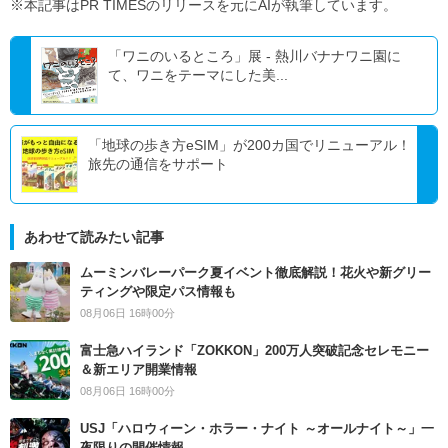
※本記事はPR TIMESのリリースを元にAIが執筆しています。
「ワニのいるところ」展 - 熱川バナナワニ園に
て、ワニをテーマにした美...
「地球の歩き方eSIM」が200カ国でリニューアル！
旅先の通信をサポート
あわせて読みたい記事
ムーミンバレーパーク夏イベント徹底解説！花火や新グリー
ティングや限定パス情報も
08月06日 16時00分
富士急ハイランド「ZOKKON」200万人突破記念セレモニー
＆新エリア開業情報
08月06日 16時00分
USJ「ハロウィーン・ホラー・ナイト ～オールナイト～」一
夜限りの開催情報