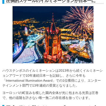
圧倒的スケールのイルミネーションが日本一に
ハウステンボスのイルミネーションは2013年から続くイルミネーシ
ョンアワードで10年連続日本一を記録し、さらに今年も
「International Illumination Award」での1位獲得により、エンター
テインメント部門で13年連続の受賞となりました。
ヨーロッパの町並みを模した園内全体が光に包まれる光景は圧巻
で、他の追随を許さない唯一無二の存在感を放っています。