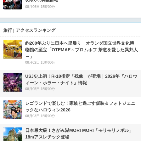
08月06日 15時00分
旅行 | アクセスランキング
約200年ぶりに日本へ里帰り オランダ国立世界文化博
物館の至宝「OTEMAE～ブロムホフ 茶道を愛した異邦人
～」
08月02日 15時00分
USJ史上初！R-18指定「残像」が登場｜2026年『ハロウ
ィーン・ホラー・ナイト』情報
08月05日 15時00分
レゴランドで楽しむ！家族と過ごす仮装＆フォトジェニ
ックなハロウィン2026
08月03日 15時00分
日本最大級！さがみ湖MORI MORI「モリモリノボル」
18mアスレチック登場